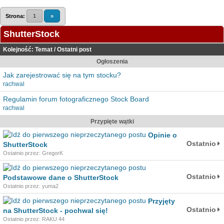
Strona:
1
»
ShutterStock
Kolejność:
Temat
/
Ostatni post
Ogłoszenia
Jak zarejestrować się na tym stocku?
rachwal
Regulamin forum fotograficznego Stock Board
rachwal
Przypięte wątki
Opinie o
Ostatnio
ShutterStock
Ostatnio przez: GregorK
Ostatnio
Podstawowe dane o ShutterStock
Ostatnio przez: yuma2
Przyjęty
Ostatnio
na ShutterStock - pochwal się!
Ostatnio przez: RAKU 44