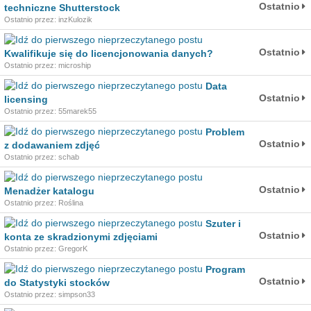
Ostatnio
techniczne Shutterstock
Ostatnio przez: inzKulozik
Ostatnio
Kwalifikuje się do licencjonowania danych?
Ostatnio przez: microship
Data
Ostatnio
licensing
Ostatnio przez: 55marek55
Problem
Ostatnio
z dodawaniem zdjęć
Ostatnio przez: schab
Ostatnio
Menadżer katalogu
Ostatnio przez: Roślina
Szuter i
Ostatnio
konta ze skradzionymi zdjęciami
Ostatnio przez: GregorK
Program
Ostatnio
do Statystyki stocków
Ostatnio przez: simpson33