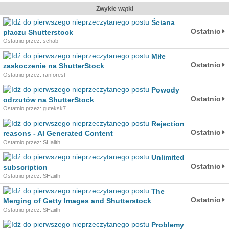
Zwykłe wątki
Ściana
Ostatnio
płaczu Shutterstock
Ostatnio przez: schab
Miłe
Ostatnio
zaskoczenie na ShutterStock
Ostatnio przez: ranforest
Powody
Ostatnio
odrzutów na ShutterStock
Ostatnio przez: guteksk7
Rejection
Ostatnio
reasons - AI Generated Content
Ostatnio przez: SHaiith
Unlimited
Ostatnio
subscription
Ostatnio przez: SHaiith
The
Ostatnio
Merging of Getty Images and Shutterstock
Ostatnio przez: SHaiith
Problemy