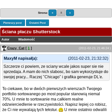
Strona:
«
8
»
Pierwszy post
Ostatni Post
Ściana płaczu Shutterstock
Autor
Wiadomość
Crazy_Cat
[
1
]
(2011-02-23, 21:46:24 )
MaxyM napisał(a):
(2011-02-23, 21:32:32)
Szczerze ci powiem, ze sciany wcale jakos super sie nie
sprzedaja. A mam do nich slabosc, bo sam wykorzystuje do
swojej pracy... Raczej "Chicago" i grafika generuje DL'e.
To ciekawe, bo w dwóch pierwszych wierszach Twojego
portfolio sortowanego po most popular stanowią niemal
70%. U mnie to sortowanie ma całkiem realne
odzwierciedlenie w rzeczywistości. Napisz lepiej co robisz,
że Ci nie wywalają tych tekstur.
U mnie ostatnio odwalili