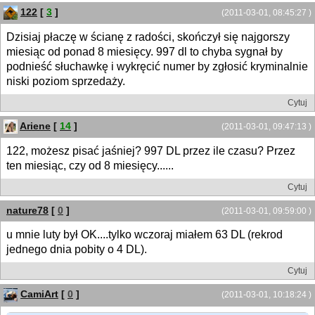
122
[
3
]
(2011-03-01, 08:45:27 )
Dzisiaj płaczę w ścianę z radości, skończył się najgorszy
miesiąc od ponad 8 miesięcy. 997 dl to chyba sygnał by
podnieść słuchawkę i wykręcić numer by zgłosić kryminalnie
niski poziom sprzedaży.
Cytuj
Ariene
[
14
]
(2011-03-01, 09:47:13 )
122, możesz pisać jaśniej? 997 DL przez ile czasu? Przez
ten miesiąc, czy od 8 miesięcy......
Cytuj
nature78
[
0
]
(2011-03-01, 09:59:00 )
u mnie luty był OK....tylko wczoraj miałem 63 DL (rekrod
jednego dnia pobity o 4 DL).
Cytuj
CamiArt
[
0
]
(2011-03-01, 10:18:24 )