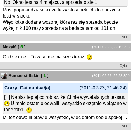
Np. Okno jest na 4 miejscu, a sprzedalo sie 1.
Most popular działa tak że liczy stosunek DL do dni życia
fotki w stocku.
Więc fotka dodana wczoraj która raz się sprzeda będzie
wyżej niż 100 razy sprzedana a będąca tam od 101 dni
Cytuj
MaxyM
[
5
]
(2011-02-23, 22:19:29 )
O, dziekuje... To w sumie ma sens teraz.
Cytuj
Rumpelstiltskin
[
1
]
(2011-02-23, 22:28:35 )
Crazy_Cat napisał(a):
(2011-02-23, 21:46:24)
[...] Napisz lepiej co robisz, że Ci nie wywalają tych tekstur.
U mnie ostatnio odwalili wszystkie skrzętnie wplątane w
inne fotki..
Mi też odwalili prawie wszystkie, więc dałem sobie spokój ...
Cytuj