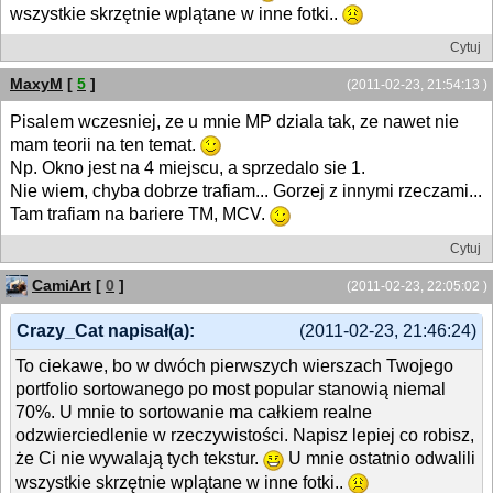
wszystkie skrzętnie wplątane w inne fotki..
Cytuj
MaxyM
[
5
]
(2011-02-23, 21:54:13 )
Pisalem wczesniej, ze u mnie MP dziala tak, ze nawet nie
mam teorii na ten temat.
Np. Okno jest na 4 miejscu, a sprzedalo sie 1.
Nie wiem, chyba dobrze trafiam... Gorzej z innymi rzeczami...
Tam trafiam na bariere TM, MCV.
Cytuj
CamiArt
[
0
]
(2011-02-23, 22:05:02 )
Crazy_Cat napisał(a):
(2011-02-23, 21:46:24)
To ciekawe, bo w dwóch pierwszych wierszach Twojego
portfolio sortowanego po most popular stanowią niemal
70%. U mnie to sortowanie ma całkiem realne
odzwierciedlenie w rzeczywistości. Napisz lepiej co robisz,
że Ci nie wywalają tych tekstur.
U mnie ostatnio odwalili
wszystkie skrzętnie wplątane w inne fotki..