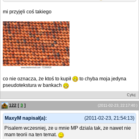
mi przyjęli coś takiego
co nie oznacza, że ktoś to kupił
to chyba moja jedyna
pseudotekstura w bankach
Cytuj
122
[
3
]
(2011-02-23, 22:17:40 )
MaxyM napisał(a):
(2011-02-23, 21:54:13)
Pisalem wczesniej, ze u mnie MP dziala tak, ze nawet nie
mam teorii na ten temat.