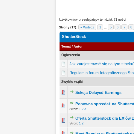
Użytkownicy przeglądający ten dział: 71 gości
Strony (17):
« Wstecz
1
...
5
6
7
8
ShutterStock
Temat
/
Autor
Ogłoszenia
Jak zarejestrować się na tym stocku
Regulamin forum fotograficznego St
Zwykłe wątki
Sekcja Delayed Earnings
Ponowna sprzedaż na Shutters
Stron:
1
2
3
Oferta Shutterstock dla EX'ów z
Stron:
1
2
Most Popular w Shutterstock p