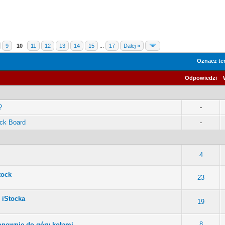
9
10
11
12
13
14
15
...
17
Dalej »
Oznacz ten
Odpowiedzi
?
-
ock Board
-
4
tock
23
 iStocka
19
8
onownie do góry kołami