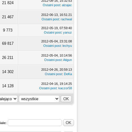
2012-08-16, 15:32:53
21 824
Ostatni post
:
alzajac
2012-06-13, 16:51:21
21 467
Ostatni post
:
rachwal
2012-05-19, 07:59:40
9 773
Ostatni post
:
yanuz
2012-05-04, 23:31:08
69 817
Ostatni post
:
lechyu
2012-05-04, 10:14:56
26 211
Ostatni post
:
Atigun
2012-04-26, 20:59:13
14 302
Ostatni post
:
DeKa
2012-04-16, 19:14:25
14 128
Ostatni post
:
kaczor58
iale: