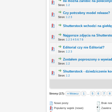
Ile można zarobić na polecony
Stron:
1
2
Czy potrzebny model release?
Stron:
1
2
3
Shutterstock wchodzi na giełdę
Najgorsze zdjęcia na Shutterst
Stron:
1
2
3
4
5
6
7
8
Editorial czy nie Editorial?
Stron:
1
2
3
Zostałem poproszony o wywiad 
Stron:
1
2
Shutterstock - dziedziczenie ko
Stron:
1
2
Strony (17):
« Wstecz
1
...
5
6
7
8
Nowe posty
Brak no
Popularny wątek (nowe)
Zawiera 