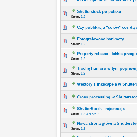
Shutterstock po polsku
Stron:
1
2
Czy publikacja "setów" coś daj
Fotografowane banknoty
Stron:
1
2
Property release - lekkie przegi
Stron:
1
2
Trochę humoru w tym poprawn
Stron:
1
2
Wektory z Inkscape'a w Shutter
Cross processing w Shuttersto
ShutterStock - rejestracja
Stron:
1
2
3
4
5
6
7
Nowa strona główna Shuttersto
Stron:
1
2