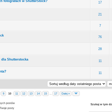
ch fotografach w ShutterStock?
17
21
7
ock
76
28
dla Shutterstocka
11
nta?
11
9
10
11
12
13
14
15
...
17
Dalej »
wych postów
Szukaj w tym dz
Twoje posty