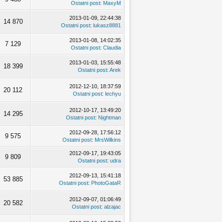
Ostatni post
:
MaxyM
2013-01-09, 22:44:38
14 870
Ostatni post
:
lukasz8881
2013-01-08, 14:02:35
7 129
Ostatni post
:
Claudia
2013-01-03, 15:55:48
18 399
Ostatni post
:
Arek
2012-12-10, 18:37:59
20 112
Ostatni post
:
lechyu
2012-10-17, 13:49:20
14 295
Ostatni post
:
Nightman
2012-09-28, 17:56:12
9 575
Ostatni post
:
MrsWilkins
2012-09-17, 19:43:05
9 809
Ostatni post
:
udra
2012-09-13, 15:41:18
53 885
Ostatni post
:
PhotoGataR
2012-09-07, 01:06:49
20 582
Ostatni post
:
alzajac