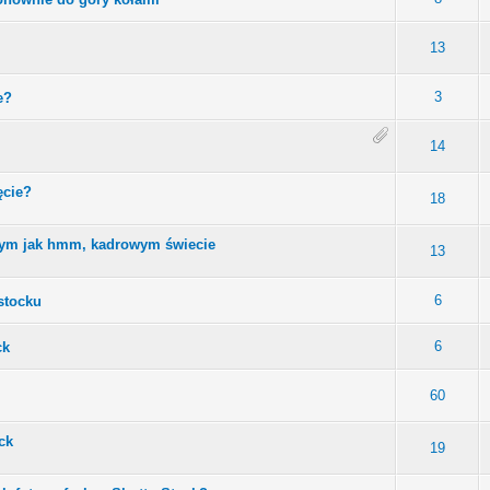
13
3
e?
14
ęcie?
18
ym jak hmm, kadrowym świecie
13
6
stocku
6
ck
60
ck
19