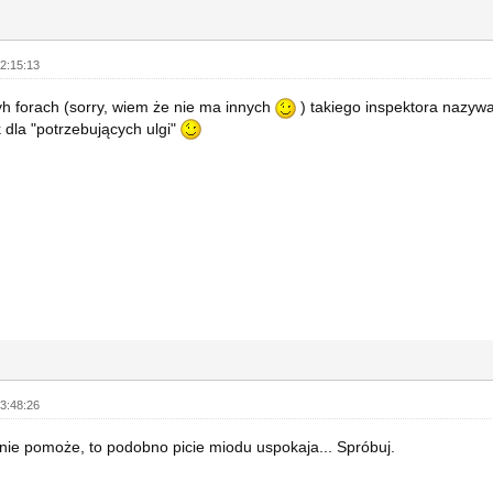
2:15:13
yh forach (sorry, wiem że nie ma innych
) takiego inspektora nazyw
k dla "potrzebujących ulgi"
3:48:26
nie pomoże, to podobno picie miodu uspokaja... Spróbuj.