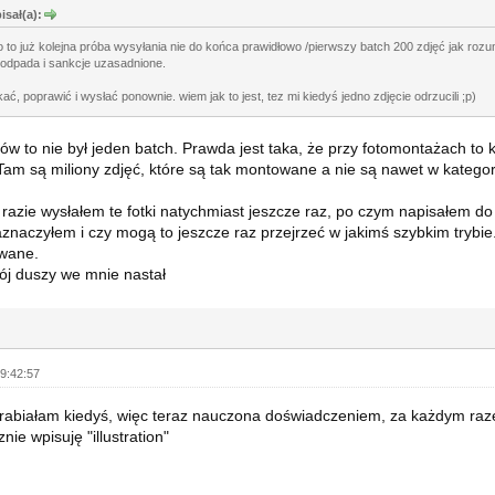
isał(a):
o to już kolejna próba wysyłania nie do końca prawidłowo /pierwszy batch 200 zdjęć jak rozum
odpada i sankcje uzasadnione.
ać, poprawić i wysłać ponownie. wiem jak to jest, tez mi kiedyś jedno zdjęcie odrzucili ;p)
ków to nie był jeden batch. Prawda jest taka, że przy fotomontażach to k
 Tam są miliony zdjęć, które są tak montowane a nie są nawet w kategorii 
azie wysłałem te fotki natychmiast jeszcze raz, po czym napisałem do 
aznaczyłem i czy mogą to jeszcze raz przejrzeć w jakimś szybkim trybie.
wane.
kój duszy we mnie nastał
9:42:57
erabiałam kiedyś, więc teraz nauczona doświadczeniem, za każdym raze
ie wpisuję "illustration"