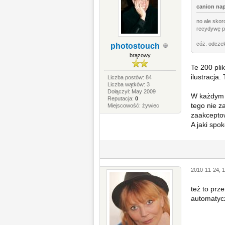
canion nap
no ale skor
recydywę p
cóż. odczek
photostouch
brązowy
Te 200 pli
ilustracja.
Liczba postów: 84
Liczba wątków: 3
Dołączył: May 2009
W każdym r
Reputacja:
0
tego nie z
Miejscowość: żywiec
zaakcepto
A jaki spo
2010-11-24, 1
też to prz
automatyczn