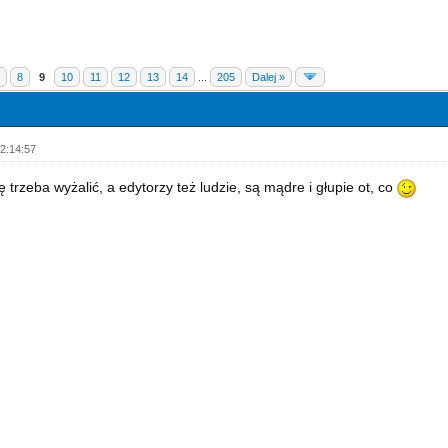
8
9
10
11
12
13
14
...
205
Dalej »
2:14:57
 trzeba wyżalić, a edytorzy też ludzie, są mądre i głupie ot, co