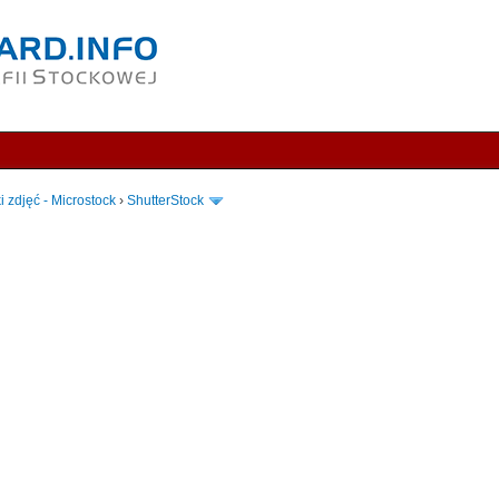
i zdjęć - Microstock
›
ShutterStock