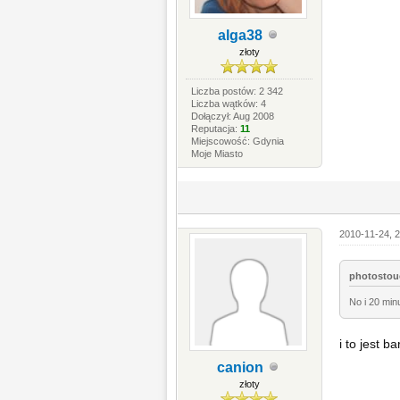
alga38
złoty
Liczba postów: 2 342
Liczba wątków: 4
Dołączył: Aug 2008
Reputacja:
11
Miejscowość: Gdynia
Moje Miasto
2010-11-24, 2
photostouc
No i 20 min
i to jest b
canion
złoty