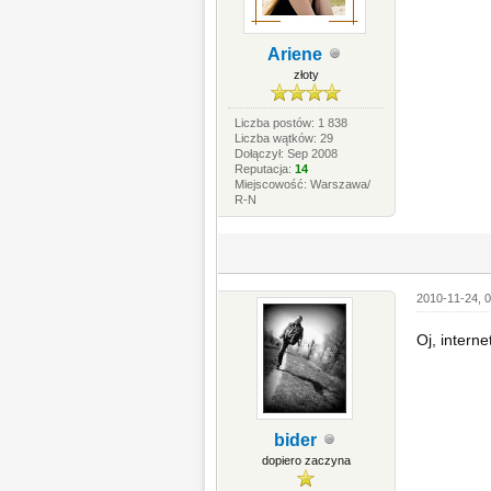
Ariene
złoty
Liczba postów: 1 838
Liczba wątków: 29
Dołączył: Sep 2008
Reputacja:
14
Miejscowość: Warszawa/
R-N
2010-11-24, 0
Oj, intern
bider
dopiero zaczyna