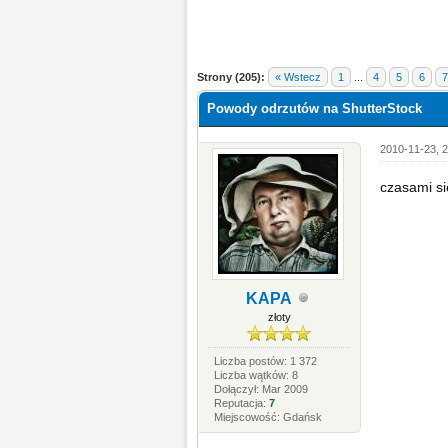
Strony (205):
« Wstecz
1
...
4
5
6
7
Powody odrzutów na ShutterStock
2010-11-23, 2
czasami się
KAPA
złoty
Liczba postów: 1 372
Liczba wątków: 8
Dołączył: Mar 2009
Reputacja:
7
Miejscowość: Gdańsk