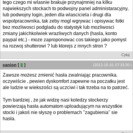
tego czego mi wlasnie brakuje przynajmniej na kilku
najwiekszych stockach to podwojny panel administaracyjny,
lub podwojny login, jeden dla wlasciciela i drugi dla
wspolpracownika, tak zeby mogl wgrywac i opisywac fotki
bez mozliwosci podgladu do statystyk lub mozliwosci
zmiany jakichkolwiek wrazliwych danych (hasla, konto
paypal etc.) - moze zaproponowac cos takiego jako pomysl
na rozwoj shutterowi ? lub ktorejs z innych stron ?
Cytuj
canion
[
8
]
(2012-10-10, 07:33:30 )
Zawsze możesz zmienić hasła zwalniając pracownika.
oczywiście , pewien dyskomfort zapewne na poczatku jest
ale ludzie w wiekszości są uczciwi i tak trzeba na to patrzeć.
Tym bardziej , że jak widzę nasi koledzy stockerzy
powierzają hasła automatom uploadującym na wszystkie
stocki i jakoś nie słyszę o problemach "zagubienia" sie
hasła.