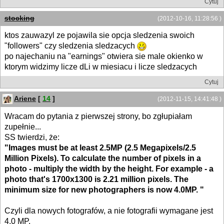
Cytuj
stocking
(2012-10-16, 11:28:56 )
ktos zauwazyl ze pojawila sie opcja sledzenia swoich
"followers" czy sledzenia sledzacych
po najechaniu na "earnings" otwiera sie male okienko w
ktorym widzimy licze dLi w miesiacu i licze sledzacych
Cytuj
Ariene
[
14
]
(2012-11-15, 14:41:48 )
Wracam do pytania z pierwszej strony, bo zgłupiałam
zupełnie...
SS twierdzi, że:
"Images must be at least 2.5MP (2.5 Megapixels/2.5
Million Pixels). To calculate the number of pixels in a
photo - multiply the width by the height. For example - a
photo that's 1700x1300 is 2.21 million pixels. The
minimum size for new photographers is now 4.0MP. "
Czyli dla nowych fotografów, a nie fotografii wymagane jest
4.0 MP.