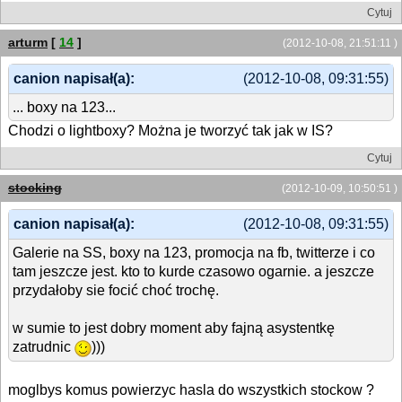
Cytuj
arturm
[
14
]
(2012-10-08, 21:51:11 )
canion napisał(a):
(2012-10-08, 09:31:55)
... boxy na 123...
Chodzi o lightboxy? Można je tworzyć tak jak w IS?
Cytuj
stocking
(2012-10-09, 10:50:51 )
canion napisał(a):
(2012-10-08, 09:31:55)
Galerie na SS, boxy na 123, promocja na fb, twitterze i co
tam jeszcze jest. kto to kurde czasowo ogarnie. a jeszcze
przydałoby sie focić choć trochę.
w sumie to jest dobry moment aby fajną asystentkę
zatrudnic
)))
moglbys komus powierzyc hasla do wszystkich stockow ?