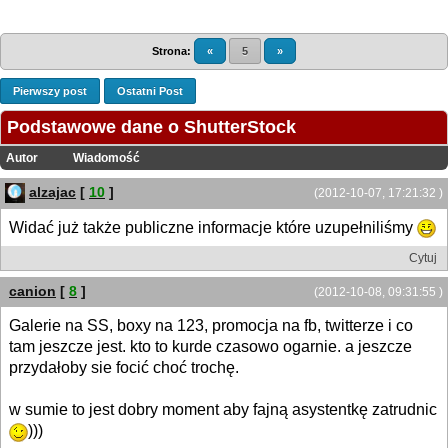
Strona:
«
5
»
Pierwszy post
Ostatni Post
Podstawowe dane o ShutterStock
Autor
Wiadomość
alzajac
[
10
]
(2012-10-07, 17:21:32 )
Widać już także publiczne informacje które uzupełniliśmy
Cytuj
canion
[
8
]
(2012-10-08, 09:31:55 )
Galerie na SS, boxy na 123, promocja na fb, twitterze i co
tam jeszcze jest. kto to kurde czasowo ogarnie. a jeszcze
przydałoby sie focić choć trochę.
w sumie to jest dobry moment aby fajną asystentkę zatrudnic
)))