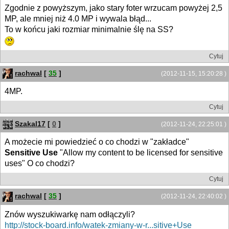
Zgodnie z powyższym, jako stary foter wrzucam powyżej 2,5
MP, ale mniej niż 4.0 MP i wywala błąd...
To w końcu jaki rozmiar minimalnie ślę na SS?
Cytuj
rachwal
[
35
]
(2012-11-15, 15:20:28 )
4MP.
Cytuj
Szakal17
[
0
]
(2012-11-24, 22:25:01 )
A możecie mi powiedzieć o co chodzi w "zakładce"
Sensitive Use
"Allow my content to be licensed for sensitive
uses" O co chodzi?
Cytuj
rachwal
[
35
]
(2012-11-24, 22:40:02 )
Znów wyszukiwarkę nam odłączyli?
http://stock-board.info/watek-zmiany-w-r...sitive+Use