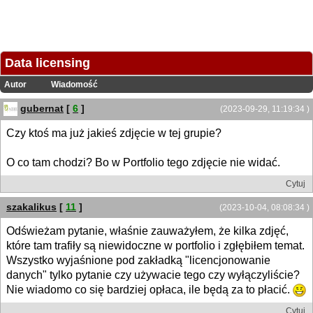
Data licensing
Autor
Wiadomość
gubernat
[
6
]
(2023-09-29, 11:19:34 )
Czy ktoś ma już jakieś zdjęcie w tej grupie?
O co tam chodzi? Bo w Portfolio tego zdjęcie nie widać.
Cytuj
szakalikus
[
11
]
(2023-10-04, 08:08:34 )
Odświeżam pytanie, właśnie zauważyłem, że kilka zdjęć,
które tam trafiły są niewidoczne w portfolio i zgłębiłem temat.
Wszystko wyjaśnione pod zakładką "licencjonowanie
danych" tylko pytanie czy używacie tego czy wyłączyliście?
Nie wiadomo co się bardziej opłaca, ile będą za to płacić.
Cytuj