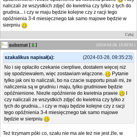
naliczali ze wszystkich zdjęć do kwietnia czy tylko z tych do
grudnia... i czy w maju będzie kolejne czy z racji tego
opóźnienia 3-4 miesięcznego tak samo majowe będzie w
sierpniu
Cytuj
gubernat
[
6
]
(2024-03-28, 15:50:52 )
szakalikus napisał(a):
(2024-03-28, 09:35:23)
No i się opłaciło czekanie cierpliwe, dostałem więcej niż
się spodziewałem, więc zostawiam włączone.
Pytanie
tylko jak oni to naliczali, bo na czacie supportu pisali mi, że
naliczenia są w grudniu i maju, tylko grudniowe będzie
opóźnienione. Niezłe opóźnienie do kwietnia prawie
I
czy naliczali ze wszystkich zdjęć do kwietnia czy tylko z
tych do grudnia... i czy w maju będzie kolejne czy z racji
tego opóźnienia 3-4 miesięcznego tak samo majowe
będzie w sierpniu
Też trzymam póki co, szału nie ma ale też nie jest źle, w