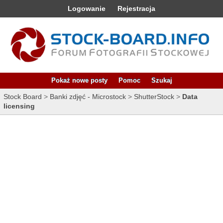
Logowanie
Rejestracja
Pokaż nowe posty
Pomoc
Szukaj
Stock Board
>
Banki zdjęć - Microstock
>
ShutterStock
>
Data
licensing