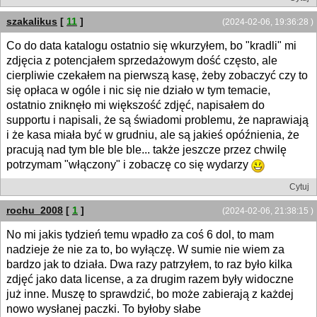
szakalikus
[
11
]
(2024-02-06, 19:36:28 )
Co do data katalogu ostatnio się wkurzyłem, bo "kradli" mi
zdjęcia z potencjałem sprzedażowym dość często, ale
cierpliwie czekałem na pierwszą kasę, żeby zobaczyć czy to
się opłaca w ogóle i nic się nie działo w tym temacie,
ostatnio zniknęło mi większość zdjęć, napisałem do
supportu i napisali, że są świadomi problemu, że naprawiają
i że kasa miała być w grudniu, ale są jakieś opóźnienia, że
pracują nad tym ble ble ble... także jeszcze przez chwilę
potrzymam "włączony" i zobaczę co się wydarzy
Cytuj
rochu_2008
[
1
]
(2024-02-06, 21:38:15 )
No mi jakis tydzień temu wpadło za coś 6 dol, to mam
nadzieje że nie za to, bo wyłączę. W sumie nie wiem za
bardzo jak to działa. Dwa razy patrzyłem, to raz było kilka
zdjęć jako data license, a za drugim razem były widoczne
już inne. Muszę to sprawdzić, bo może zabierają z każdej
nowo wysłanej paczki. To byłoby słabe