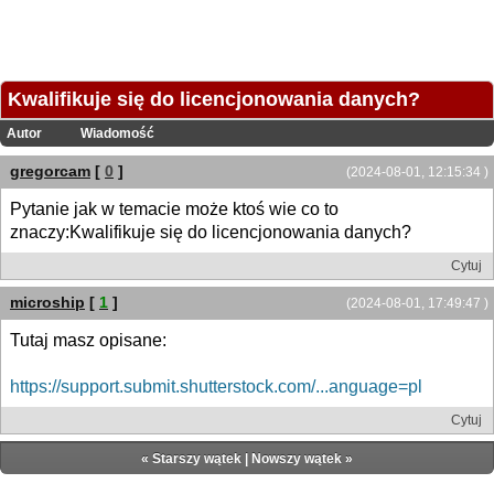
Kwalifikuje się do licencjonowania danych?
Autor
Wiadomość
gregorcam
[
0
]
(2024-08-01, 12:15:34 )
Pytanie jak w temacie może ktoś wie co to
znaczy:Kwalifikuje się do licencjonowania danych?
Cytuj
microship
[
1
]
(2024-08-01, 17:49:47 )
Tutaj masz opisane:
https://support.submit.shutterstock.com/...anguage=pl
Cytuj
«
Starszy wątek
|
Nowszy wątek
»