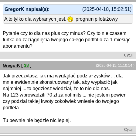
GregorK napisał(a):
(2025-04-10, 15:02:51)
A to tylko dla wybranych jest.
program pilotażowy
Pytanie czy to dla nas plus czy minus? Czy to nie czasem
furtka do zaciągnięcia twojego całego portfolio za 1 miesiąc
abonamentu?
Cytuj
GregorK
[
38
]
(2025-04-11, 11:10:14 )
Jak przeczytasz, jak ma wyglądać podział zysków ... dla
mnie ewidentnie skonstruowany tak, aby wypłacić jak
najmniej ... to będziesz wiedział, że to nie dla nas.
Na 123 wprowadzili 70 zł za nolimits ... nie jestem pewien
czy podział takiej kwoty cokolwiek wniesie do twojego
portfela.
Tu pewnie nie będzie nic lepiej.
Cytuj