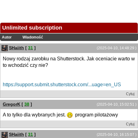
Unlimited subscription
Autor
Wiadomość
SHaiith
[
31
]
(2025-04-10, 14:48:29 )
Nowy rodzaj zarobku na Shutterstock. Jak oceniacie warto w
to wchodzić czy nie?
https://support.submit.shutterstock.com/...uage=en_US
Cytuj
GregorK
[
38
]
(2025-04-10, 15:02:51 )
A to tylko dla wybranych jest.
program pilotażowy
Cytuj
SHaiith
[
31
]
(2025-04-10, 16:15:07 )