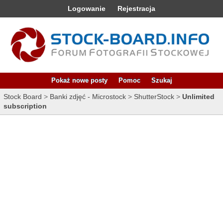
Logowanie
Rejestracja
Pokaż nowe posty
Pomoc
Szukaj
Stock Board
>
Banki zdjęć - Microstock
>
ShutterStock
>
Unlimited
subscription