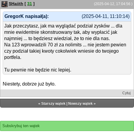
SHaiith
[
31
]
(2025-04-12, 17:04:56 )
GregorK napisał(a):
(2025-04-11, 11:10:14)
Jak przeczytasz, jak ma wyglądać podział zysków ... dla
mnie ewidentnie skonstruowany tak, aby wypłacić jak
najmniej ... to będziesz wiedział, że to nie dla nas.
Na 123 wprowadzili 70 zł za nolimits ... nie jestem pewien
czy podział takiej kwoty cokolwiek wniesie do twojego
portfela.
Tu pewnie nie będzie nic lepiej.
Niestety, dobrze już było.
Cytuj
«
Starszy wątek
|
Nowszy wątek
»
Subskrybuj ten wątek