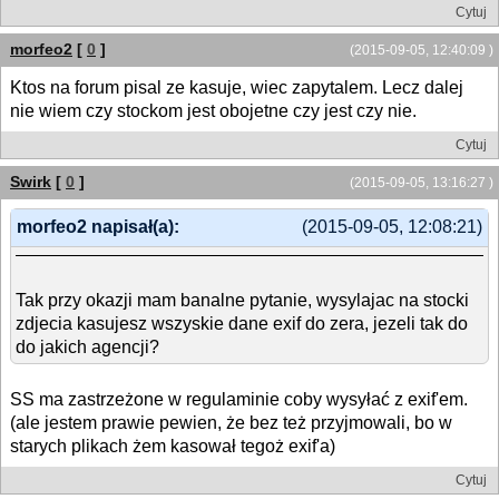
Cytuj
morfeo2
[
0
]
(2015-09-05, 12:40:09 )
Ktos na forum pisal ze kasuje, wiec zapytalem. Lecz dalej
nie wiem czy stockom jest obojetne czy jest czy nie.
Cytuj
Swirk
[
0
]
(2015-09-05, 13:16:27 )
morfeo2 napisał(a):
(2015-09-05, 12:08:21)
Tak przy okazji mam banalne pytanie, wysylajac na stocki
zdjecia kasujesz wszyskie dane exif do zera, jezeli tak do
do jakich agencji?
SS ma zastrzeżone w regulaminie coby wysyłać z exif'em.
(ale jestem prawie pewien, że bez też przyjmowali, bo w
starych plikach żem kasował tegoż exif'a)
Cytuj