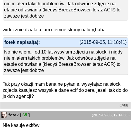
nie miałem takich problemów. Jak odwróce zdjęcie na
etapie odrawiania (kiedyś BreezeBrowser, teraz ACR) to
zawsze jest dobrze
widocznie dzialaja tam ciemne strony natury,haha
fotek napisał(a):
(2015-09-05, 11:18:41)
No nie wiem... od 10 lat wysyłam zdjecia na stocki i nigdy
nie miałem takich problemów. Jak odwróce zdjęcie na
etapie odrawiania (kiedyś BreezeBrowser, teraz ACR) to
zawsze jest dobrze
Tak przy okazji mam banalne pytanie, wysylajac na stocki
zdjecia kasujesz wszyskie dane exif do zera, jezeli tak do do
jakich agencji?
Cytuj
fotek
[
65
]
(2015-09-05, 12:14:38 )
Nie kasuje exifów