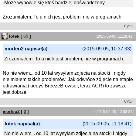
Może wypowie się ktoś bardziej doświadczony.
Zrozumiałem. To u nich jest problem, nie w programach.
Cytuj
fotek
[
65
]
(2015-09-05, 11:18:41 )
morfeo2 napisał(a):
(2015-09-05, 10:37:33)
Zrozumiałem. To u nich jest problem, nie w programach.
No nie wiem... od 10 lat wysyłam zdjecia na stocki i nigdy
nie miałem takich problemów. Jak odwróce zdjęcie na etapie
odrawiania (kiedyś BreezeBrowser, teraz ACR) to zawsze
jest dobrze
Cytuj
morfeo2
[
0
]
(2015-09-05, 12:08:21 )
fotek napisał(a):
(2015-09-05, 11:18:41)
No nie wiem... od 10 lat wysyłam zdjecia na stocki i nigdy