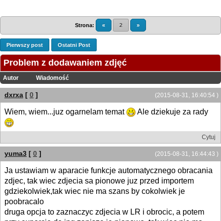
Strona:
«
2
»
Pierwszy post
Ostatni Post
Problem z dodawaniem zdjęć
Autor
Wiadomość
dxrxa
[
0
]
(2015-08-31, 16:40:54 )
Wiem, wiem...juz ogarnelam temat
Ale dziekuje za rady
Cytuj
yuma3
[
0
]
(2015-08-31, 16:44:43 )
Ja ustawiam w aparacie funkcje automatycznego obracania
zdjec, tak wiec zdjecia sa pionowe juz przed importem
gdziekolwiek,tak wiec nie ma szans by cokolwiek je
poobracalo
druga opcja to zaznaczyc zdjecia w LR i obrocic, a potem