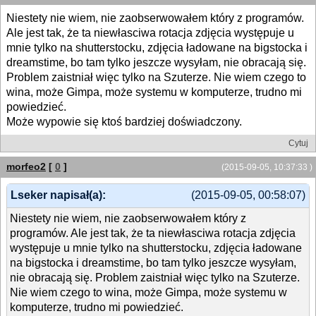
Niestety nie wiem, nie zaobserwowałem który z programów.
Ale jest tak, że ta niewłasciwa rotacja zdjęcia występuje u
mnie tylko na shutterstocku, zdjęcia ładowane na bigstocka i
dreamstime, bo tam tylko jeszcze wysyłam, nie obracają się.
Problem zaistniał więc tylko na Szuterze. Nie wiem czego to
wina, może Gimpa, może systemu w komputerze, trudno mi
powiedzieć.
Może wypowie się ktoś bardziej doświadczony.
Cytuj
morfeo2
[
0
]
(2015-09-05, 10:37:33 )
Lseker napisał(a):
(2015-09-05, 00:58:07)
Niestety nie wiem, nie zaobserwowałem który z
programów. Ale jest tak, że ta niewłasciwa rotacja zdjęcia
występuje u mnie tylko na shutterstocku, zdjęcia ładowane
na bigstocka i dreamstime, bo tam tylko jeszcze wysyłam,
nie obracają się. Problem zaistniał więc tylko na Szuterze.
Nie wiem czego to wina, może Gimpa, może systemu w
komputerze, trudno mi powiedzieć.