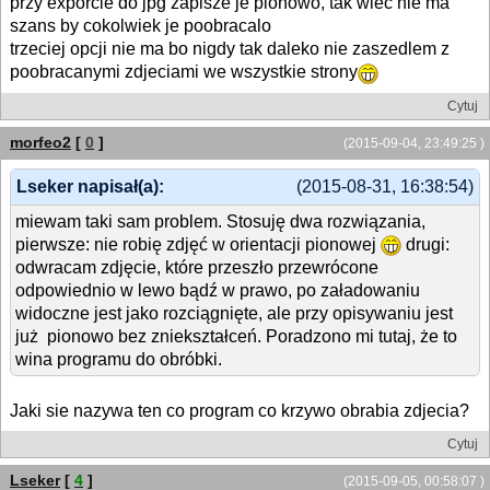
przy exporcie do jpg zapisze je pionowo, tak wiec nie ma
szans by cokolwiek je poobracalo
trzeciej opcji nie ma bo nigdy tak daleko nie zaszedlem z
poobracanymi zdjeciami we wszystkie strony
Cytuj
morfeo2
[
0
]
(2015-09-04, 23:49:25 )
Lseker napisał(a):
(2015-08-31, 16:38:54)
miewam taki sam problem. Stosuję dwa rozwiązania,
pierwsze: nie robię zdjęć w orientacji pionowej
drugi:
odwracam zdjęcie, które przeszło przewrócone
odpowiednio w lewo bądź w prawo, po załadowaniu
widoczne jest jako rozciągnięte, ale przy opisywaniu jest
już pionowo bez zniekształceń. Poradzono mi tutaj, że to
wina programu do obróbki.
Jaki sie nazywa ten co program co krzywo obrabia zdjecia?
Cytuj
Lseker
[
4
]
(2015-09-05, 00:58:07 )