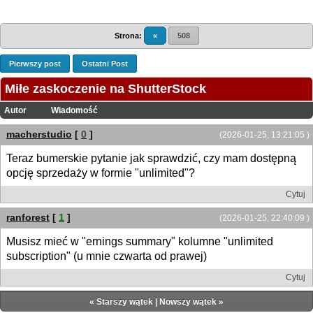
Strona:
«
508
Pierwszy post
Ostatni Post
Miłe zaskoczenie na ShutterStock
Autor
Wiadomość
macherstudio
[
0
]
(2026-01-25, 13:21:05 )
Teraz bumerskie pytanie jak sprawdzić, czy mam dostępną
opcję sprzedaży w formie "unlimited"?
Cytuj
ranforest
[
1
]
(2026-01-25, 22:40:09 )
Musisz mieć w "ernings summary" kolumne "unlimited
subscription" (u mnie czwarta od prawej)
Cytuj
«
Starszy wątek
|
Nowszy wątek
»