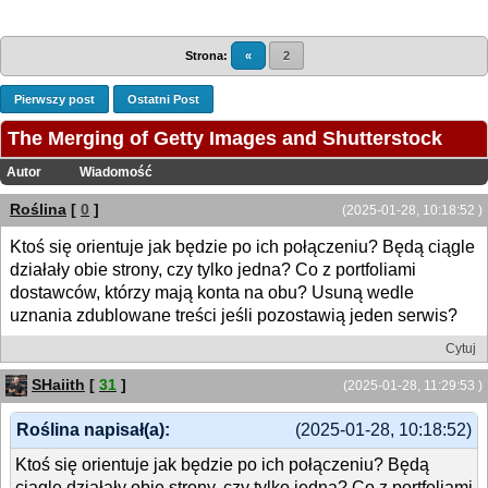
Strona:
«
2
Pierwszy post
Ostatni Post
The Merging of Getty Images and Shutterstock
Autor
Wiadomość
Roślina
[
0
]
(2025-01-28, 10:18:52 )
Ktoś się orientuje jak będzie po ich połączeniu? Będą ciągle
działały obie strony, czy tylko jedna? Co z portfoliami
dostawców, którzy mają konta na obu? Usuną wedle
uznania zdublowane treści jeśli pozostawią jeden serwis?
Cytuj
SHaiith
[
31
]
(2025-01-28, 11:29:53 )
Roślina napisał(a):
(2025-01-28, 10:18:52)
Ktoś się orientuje jak będzie po ich połączeniu? Będą
ciągle działały obie strony, czy tylko jedna? Co z portfoliami