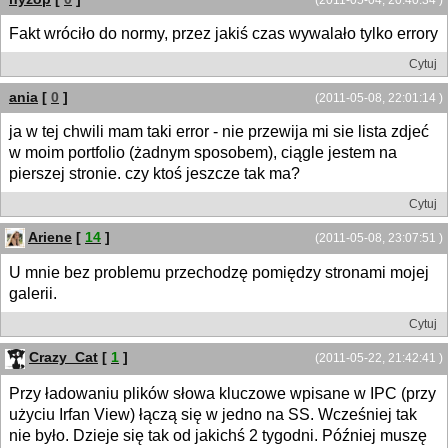
Fakt wróciło do normy, przez jakiś czas wywalało tylko errory
Cytuj
ania
[
0
]
(2011-05-08, 22:01:14 )
ja w tej chwili mam taki error - nie przewija mi sie lista zdjeć
w moim portfolio (żadnym sposobem), ciągle jestem na
pierszej stronie. czy ktoś jeszcze tak ma?
Cytuj
Ariene
[
14
]
(2011-05-08, 23:07:51 )
U mnie bez problemu przechodzę pomiędzy stronami mojej
galerii.
Cytuj
Crazy_Cat
[
1
]
(2011-05-22, 21:42:41 )
Przy ładowaniu plików słowa kluczowe wpisane w IPC (przy
użyciu Irfan View) łączą się w jedno na SS. Wcześniej tak
nie było. Dzieje się tak od jakichś 2 tygodni. Później muszę