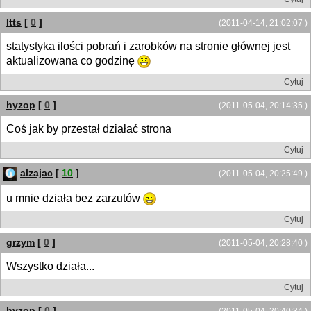
Itts
[
0
]
(2011-04-14, 21:02:07 )
statystyka ilości pobrań i zarobków na stronie głównej jest
aktualizowana co godzinę
Cytuj
hyzop
[
0
]
(2011-05-04, 20:14:35 )
Coś jak by przestał działać strona
Cytuj
alzajac
[
10
]
(2011-05-04, 20:25:49 )
u mnie działa bez zarzutów
Cytuj
grzym
[
0
]
(2011-05-04, 20:28:40 )
Wszystko działa...
Cytuj
hyzop
[
0
]
(2011-05-04, 20:40:34 )