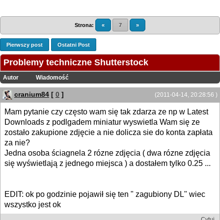
Strona:
«
7
»
Pierwszy post
Ostatni Post
Problemy techniczne Shutterstock
Autor
Wiadomość
cranium84
[
0
]
(2011-04-14, 20:28:56 )
Mam pytanie czy często wam się tak zdarza ze np w Latest
Downloads z podlgadem miniatur wyswietla Wam się ze
zostało zakupione zdjęcie a nie dolicza sie do konta zapłata
za nie?
Jedna osoba ściagnela 2 rózne zdjęcia ( dwa rózne zdjęcia
się wyświetlają z jednego miejsca ) a dostałem tylko 0.25 ...
EDIT: ok po godzinie pojawił się ten " zagubiony DL" wiec
wszystko jest ok
Cytuj