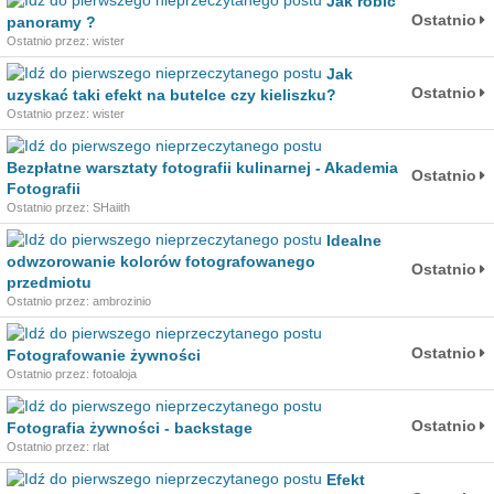
Jak robić
Ostatnio
panoramy ?
Ostatnio przez: wister
Jak
Ostatnio
uzyskać taki efekt na butelce czy kieliszku?
Ostatnio przez: wister
Bezpłatne warsztaty fotografii kulinarnej - Akademia
Ostatnio
Fotografii
Ostatnio przez: SHaiith
Idealne
odwzorowanie kolorów fotografowanego
Ostatnio
przedmiotu
Ostatnio przez: ambrozinio
Ostatnio
Fotografowanie żywności
Ostatnio przez: fotoaloja
Ostatnio
Fotografia żywności - backstage
Ostatnio przez: rlat
Efekt