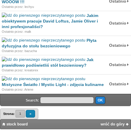
Ostatnio
WOOOW !!!
Ostatnio przez: lechyu
Jakim
obiektywem pracuje David Loftus, Jamie Oliver i
Ostatnio
inni profesjonaliści?
Ostatnio przez: malk
Płyta
Ostatnio
dyfuzyjna do stołu bezcieniowego
Ostatnio przez: bazucha
Jak
Ostatnio
prawidłowo podświetliś stół bezcieniowy?
Ostatnio przez: kreatorex
Ostatnio
Mistyczne Światło / Mystic Light - zdjęcia kulinarne
Ostatnio przez: Ariene
Search:
Strona:
1
»
stock board
wróć do góry