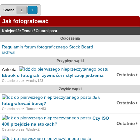
Strona:
1
»
Jak fotografować
Kolejność:
Temat
/
Ostatni post
Ogłoszenia
Regulamin forum fotograficznego Stock Board
rachwal
Przypięte wątki
Ankieta:
Ostatnio
Ebook o fotografii żywności i stylizacji jedzenia
Ostatnio przez: wredny123
Zwykłe wątki
Jak
Ostatnio
fotografować burzę?
Ostatnio przez: Tomasszz53
Czy ISO
Ostatnio
400 przejdzie na stokach?
Ostatnio przez: WlodekZ