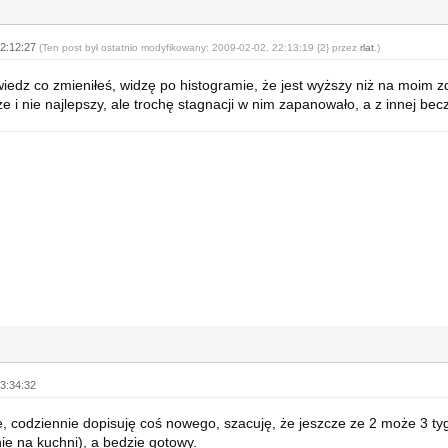
22:12:27
(Ten post był ostatnio modyfikowany: 2009-02-02, 22:13:19 {2} przez
rlat
.)
wiedz co zmieniłeś, widzę po histogramie, że jest wyższy niż na moim z
 i nie najlepszy, ale trochę stagnacji w nim zapanowało, a z innej bec
3:34:32
, codziennie dopisuję coś nowego, szacuję, że jeszcze ze 2 może 3 ty
ie na kuchni), a bedzie gotowy.