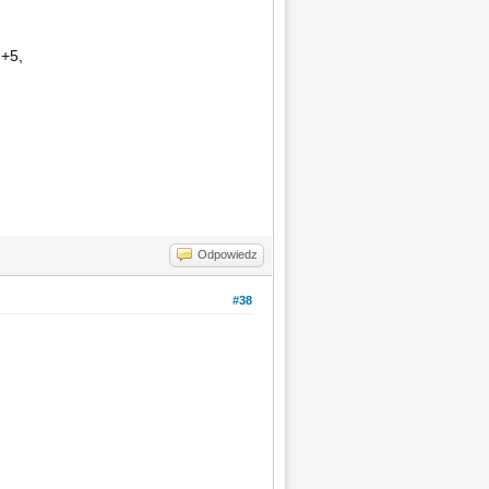
 +5,
Odpowiedz
#38