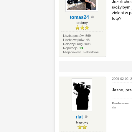
Jeżeli chod
ułożyłbym 
zieleni w p
tomas24
fotę?
srebrny
Liczba postów: 569
Liczba wątków: 48
Dołączył: Aug 2008
Reputacja:
13
Miejscowość: Felixstowe
2009-02-02, 2
Jasne, prz
Pozdrawiam
rlat
rlat
brązowy