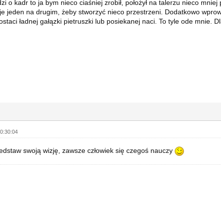
zi o kadr to ja bym nieco ciaśniej zrobił, położył na talerzu nieco mniej 
je jeden na drugim, żeby stworzyć nieco przestrzeni. Dodatkowo wprow
ostaci ładnej gałązki pietruszki lub posiekanej naci. To tyle ode mnie. Dl
0:30:04
edstaw swoją wizję, zawsze człowiek się czegoś nauczy