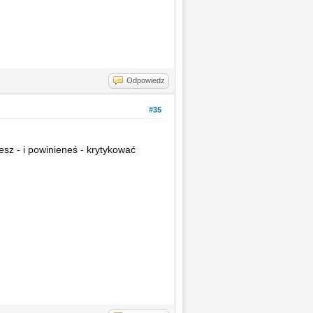
Odpowiedz
#35
esz - i powinieneś - krytykować