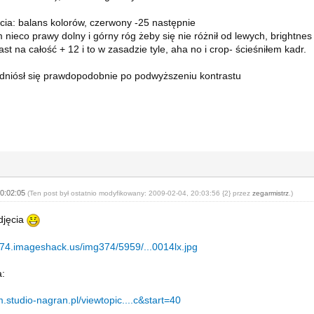
cia: balans kolorów, czerwony -25 następnie
m nieco prawy dolny i górny róg żeby się nie różnił od lewych, brightnes
ast na całość + 12 i to w zasadzie tyle, aha no i crop- ścieśniłem kadr.
dniósł się prawdopodobnie po podwyższeniu kontrastu
20:02:05
(Ten post był ostatnio modyfikowany: 2009-02-04, 20:03:56 {2} przez
zegarmistrz
.)
djęcia
374.imageshack.us/img374/5959/...0014lx.jpg
a:
m.studio-nagran.pl/viewtopic....c&start=40