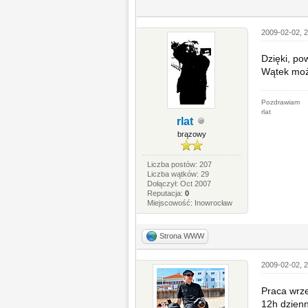
2009-02-02, 
Dzięki, po
Wątek może
Pozdrawiam
rlat
rlat
brązowy
Liczba postów: 207
Liczba wątków: 29
Dołączył: Oct 2007
Reputacja:
0
Miejscowość: Inowrocław
Strona WWW
2009-02-02, 2
Praca wrze
12h dzienn