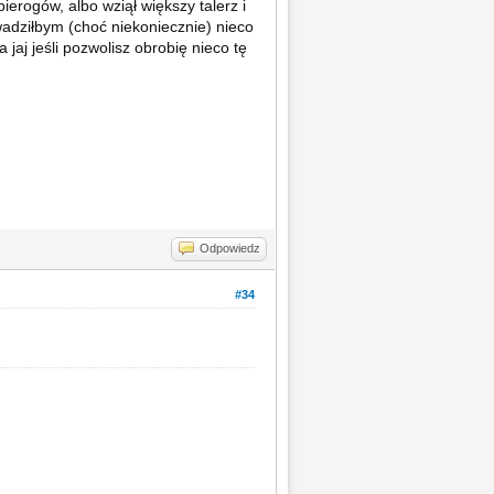
pierogów, albo wziął większy talerz i
adziłbym (choć niekoniecznie) nieco
a jaj jeśli pozwolisz obrobię nieco tę
Odpowiedz
#34