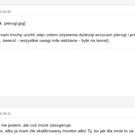
0:40:48
nam trochę ucichł, więc celem ożywienia dyskusji wrzucam pierogi i pr
, świecić - wszystkie uwagi mile widziane - byle na temat).
6:38:31
ą nie jestem, ale coś może zasugeruje.
e, albo ja mam źle skalibrowany monitor albo Ty, bo jak dla mnie to za 