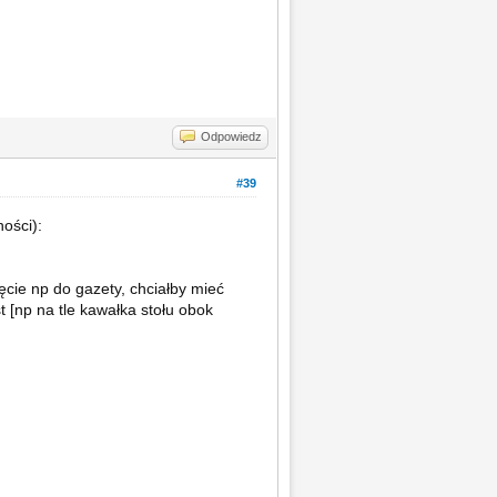
Odpowiedz
#39
ości):
ęcie np do gazety, chciałby mieć
t [np na tle kawałka stołu obok