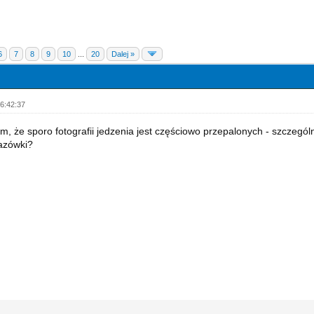
6
7
8
9
10
...
20
Dalej »
6:42:37
, że sporo fotografii jedzenia jest częściowo przepalonych - szczegól
azówki?