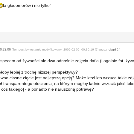
la głodomorów i nie tylko"
00:29:06
(Ten post był ostatnio modyfikowany: 2009-02-05, 00:30:16 {2} przez
robgr85
.)
 specem od żywności ale dwa odnośnie zdjęcia rlat'a (i ogolnie fot. żywn
yłoby lepiej z trochę niższej perspektywy?
ewno ciasne cięcie jest najlepszą opcją? Może ktoś kto wrzuca takie zdj
ł-transparentego otoczenia, na którym mógłby ładnie wrzucić jakiś teks
y coś takiego] - a ponadto nie naruszoną potrawę?