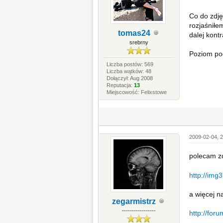
Co do zdję
rozjaśniłe
tomas24
dalej kontr
srebrny
Poziom po
Liczba postów: 569
Liczba wątków: 48
Dołączył: Aug 2008
Reputacja:
13
Miejscowość: Felixstowe
2009-02-04, 
polecam z
http://img
a więcej n
zegarmistrz
-----------------
http://foru