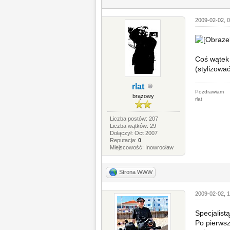
2009-02-02, 0
Coś wątek 
(stylizować
rlat
Pozdrawiam
brązowy
rlat
Liczba postów: 207
Liczba wątków: 29
Dołączył: Oct 2007
Reputacja:
0
Miejscowość: Inowrocław
Strona WWW
2009-02-02, 1
Specjalist
Po pierwsz