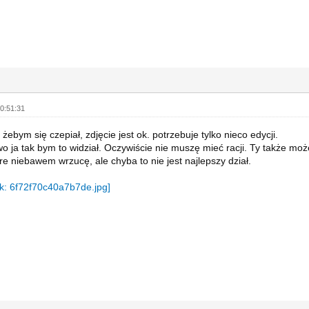
0:51:31
e żebym się czepiał, zdjęcie jest ok. potrzebuje tylko nieco edycji.
o ja tak bym to widział. Oczywiście nie muszę mieć racji. Ty także moż
óre niebawem wrzucę, ale chyba to nie jest najlepszy dział.