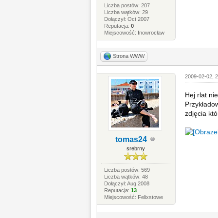
Liczba postów: 207
Liczba wątków: 29
Dołączył: Oct 2007
Reputacja:
0
Miejscowość: Inowrocław
Strona WWW
2009-02-02, 2
Hej rlat ni
Przykładow
zdjęcia kt
tomas24
srebrny
Liczba postów: 569
Liczba wątków: 48
Dołączył: Aug 2008
Reputacja:
13
Miejscowość: Felixstowe