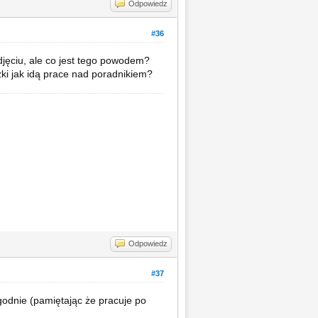
Odpowiedz
#36
djęciu, ale co jest tego powodem?
zki jak idą prace nad poradnikiem?
Odpowiedz
#37
godnie (pamiętając że pracuje po