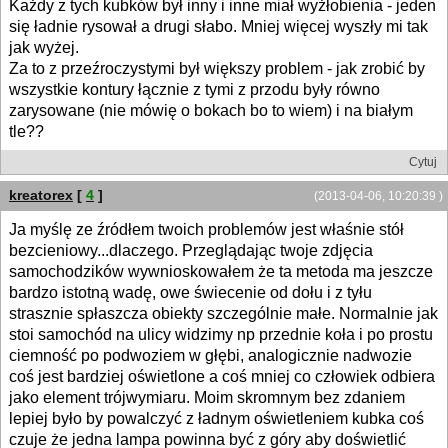
Każdy z tych kubków był inny i inne miał wyżłobienia - jeden
się ładnie rysował a drugi słabo. Mniej więcej wyszły mi tak
jak wyżej.
Za to z przeźroczystymi był większy problem - jak zrobić by
wszystkie kontury łącznie z tymi z przodu były równo
zarysowane (nie mówię o bokach bo to wiem) i na białym
tle??
Cytuj
kreatorex
[
4
]
(2013-04-06, 10:20:39 )
Ja myślę ze źródłem twoich problemów jest właśnie stół
bezcieniowy...dlaczego. Przeglądając twoje zdjęcia
samochodzików wywnioskowałem że ta metoda ma jeszcze
bardzo istotną wadę, owe świecenie od dołu i z tyłu
strasznie spłaszcza obiekty szczególnie małe. Normalnie jak
stoi samochód na ulicy widzimy np przednie koła i po prostu
ciemność po podwoziem w głębi, analogicznie nadwozie
coś jest bardziej oświetlone a coś mniej co człowiek odbiera
jako element trójwymiaru. Moim skromnym bez zdaniem
lepiej było by powalczyć z ładnym oświetleniem kubka coś
czuje że jedna lampa powinna być z góry aby doświetlić