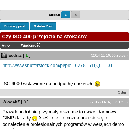
Strona:
«
5
Pierwszy post
Ostatni Post
Czy ISO 400 przejdzie na stokach?
Autor
Wiadomość
Esdras
[
1
]
(2014-11-10, 00:30:02 )
http://www.shutterstock.com/pl/pic-16278...YBjQ-11-31
ISO 4000 wstawione na podpuchę i przeszło
Cytuj
WlodekZ
[
0
]
(2017-08-16, 10:31:48 )
Prawdopodobnie przy małym szumie to nawet darmowy
GIMP da radę
A jeśli nie, to można pokusić się o
odnalezienie profesjonalnych programów w wersjach demo