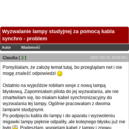
Wyzwalanie lampy studyjnej za pomocą kabla
synchro - problem
Autor
Wiadomość
Claudia
[
3
]
(2017-03-15, 20:52:58 )
Pomyślałam, że założę temat tutaj, bo przeglądam net i nie
mogę znaleźć odpowiedzi
Ostatnio na wyjeździe robiłam sesje z nową lampą
błyskową. Zapomniałam pilota do jej wyzwalania, ale nie
zmartwiłam się, bo miałam kabel synchronizacyjny do
wyzwalania tej lampy. Ogólnie pracowałam z dwoma
lampami studyjnymi.
Po podpięciu kabla do lampy i do aparatu i wyzwoleniu
migawki lampy pięknie odpaliły, ale kolejnego błysku już nie
było
Podeszłam, wypielam kabel z lampy i znowu