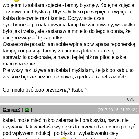
wpięłam i zrobiłam zdjęcie - lampy błysnęły. Kolejne zdjęcie
- i znowu nie błyskają. Błyskały tylko po wypięciu i wpięciu
kabla dosłownie raz i koniec. Oczywiście czas
synchronizacji i naładowania lamp był zachowany, wszystko
było jak trzeba, ale zastanawia mnie to do tego stopnia, że
chcę rozwiązać tę zagadkę.
Ostatecznie poradziłam sobie wpinając w aparat reporterską
lampę i odpalając lampy za pomocą fotoceli, co się
sprawdziło doskonale, a nawet lepiej niż na pilocie takie
mam wrażenie.
Pierwszy raz używałam kabla i myślałam, że jak po kablu to
właśnie będzie bezproblemowo, a jednak kabel zawiódł.
Co mogło być tego przyczyną? Kabel?
Cytuj
GregorK
[
38
]
(2017-03-15, 21:22:42 )
kabel. może mieć mikro załamanie i brak styku, nawet nie
używany. Jak wpięłaś i wypięłaś to przewodzenie mogło być
pod wpływem indukcji, po błysku i wyładowaniu cały