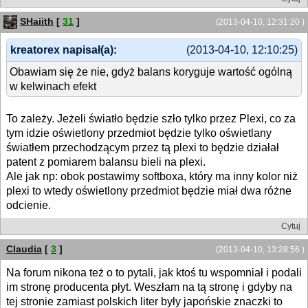
SHaiith
[
31
]
(2013-04-10, 12:31:20 )
kreatorex napisał(a):
(2013-04-10, 12:10:25)
Obawiam się że nie, gdyż balans koryguje wartość ogólną
w kelwinach efekt
To zależy. Jeżeli światło będzie szło tylko przez Plexi, co za
tym idzie oświetlony przedmiot będzie tylko oświetlany
światłem przechodzącym przez tą plexi to będzie działał
patent z pomiarem balansu bieli na plexi.
Ale jak np: obok postawimy softboxa, który ma inny kolor niż
plexi to wtedy oświetlony przedmiot będzie miał dwa różne
odcienie.
Cytuj
Claudia
[
3
]
(2013-04-10, 13:28:56 )
Na forum nikona też o to pytali, jak ktoś tu wspomniał i podali
im stronę producenta płyt. Weszłam na tą stronę i gdyby na
tej stronie zamiast polskich liter były japońskie znaczki to