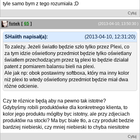
tyle samo bym z tego rozumiała ;D
Cytuj
fotek
[
65
]
(2013-04-10, 13:50:30 )
SHaiith napisał(a):
(2013-04-10, 12:31:20)
To zależy. Jeżeli światło będzie szło tylko przez Plexi, co
za tym idzie oświetlony przedmiot będzie tylko oświetlany
światłem przechodzącym przez tą plexi to będzie działał
patent z pomiarem balansu bieli na plexi.
Ale jak np: obok postawimy softboxa, który ma inny kolor
niż plexi to wtedy oświetlony przedmiot będzie miał dwa
różne odcienie.
Czy te róznice będą aby na pewno tak istotne?
Gdybyśmy robili produktówke dla konkretnego klienta, to
kolor jego produktu mógłby byc istotny, ale przy zdjeciach
produktów na stocki? Ma byc białe tło, a czy produkt bedzie
bardziej niebieski, czy mniej niebieski to chyba niesitotne
Cytuj