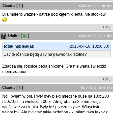
Claudia
[
3
]
(2013-04-10, 14:06:40 )
Dla mnie to ważne - patrzę pod kątem klienta, nie stockow
Cytuj
SHaiith
[
31
]
(2013-04-10, 16:14:48 )
fotek napisał(a):
(2013-04-10, 13:50:30)
Czy te róznice będą aby na pewno tak istotne?
Zgadza się, różnice będą znikome. Gra nie warta świeczki
moim zdaniem.
Cytuj
Claudia
[
3
]
(2013-04-13, 11:46:44 )
No i byłam w obi. Płyty były plexi mleczne duże na 100x200
i 50x100. Ta większa 100 zł. Ale gruba na 2,5 mm, więc
właściwie za cienka. Były też przeźroczyste. Właściwie
wybór był. Ale były też takie ozdobne - kupiłam taką jakby z