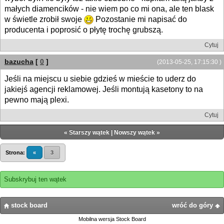
małych diamencików - nie wiem po co mi ona, ale ten blask
w świetle zrobił swoje
Pozostanie mi napisać do
producenta i poprosić o płytę trochę grubszą.
Cytuj
bazucha
[
0
]
(2013-05-25, 17:15:30 )
Jeśli na miejscu u siebie gdzieś w mieście to uderz do
jakiejś agencji reklamowej. Jeśli montują kasetony to na
pewno mają plexi.
Cytuj
«
Starszy wątek
|
Nowszy wątek
»
Strona:
«
3
Subskrybuj ten wątek
stock board
wróć do góry
Mobilna wersja Stock Board