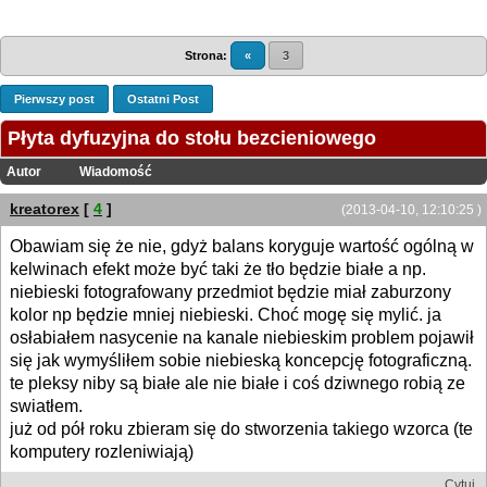
Strona:
«
3
Pierwszy post
Ostatni Post
Płyta dyfuzyjna do stołu bezcieniowego
Autor
Wiadomość
kreatorex
[
4
]
(2013-04-10, 12:10:25 )
Obawiam się że nie, gdyż balans koryguje wartość ogólną w
kelwinach efekt może być taki że tło będzie białe a np.
niebieski fotografowany przedmiot będzie miał zaburzony
kolor np będzie mniej niebieski. Choć mogę się mylić. ja
osłabiałem nasycenie na kanale niebieskim problem pojawił
się jak wymyśliłem sobie niebieską koncepcję fotograficzną.
te pleksy niby są białe ale nie białe i coś dziwnego robią ze
swiatłem.
już od pół roku zbieram się do stworzenia takiego wzorca (te
komputery rozleniwiają)
Cytuj