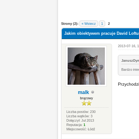
Strony (2):
« Wstecz
1
2
Jakim obiektywem pracuje David Loftus,
2013-07-16, 1
JanuszDym
Bardzo inte
Przychodzi
malk
brązowy
Liczba postów: 230
Liczba wątków: 3
Dołączył: Jul 2013
Reputacja:
1
Miejscowość: Łódź