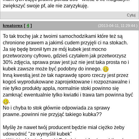
zwiększyć swoje pf, ale nie zaryzykuję.
Cytuj
kreatorex
[
4
]
(2013-04-11, 11:29:44 )
To tak trochę jak z twoimi samochodzikami które też są
chronione prawem a jakimś cudem przyjęli ci na stokach.
Ja się będę bronił tym ze mój kubek jest mocno
przetworzony cyfrowo, gdzieś czytałem jak przetworzysz
30% zdjęcia, sprawa praw jest już nie jest taka prosta no i
kubek zawsze może być podobny do innego.
Inną kwestią jest że tak naprawdę sporo rzeczy jest przez
kogoś wyprodukowane zaprojektowane i rozpoznawalne i
nie tylko produkty appla, normalnie stoki powinno się
zamknąć ewentualnie tylko kwiatki i trawa tam powinna być
.
No i chyba to stok głównie odpowiada za sprawy
prawne..powinni nie przyjąć takiego kubka??
Myślę że nawet twój producent będzie miał ciężko żeby
udowodnić "ze wymyślił kubek"