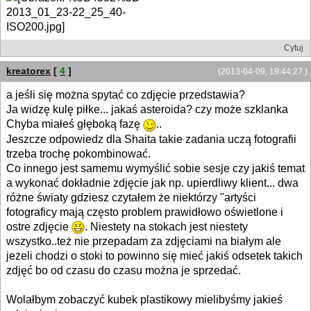
Cytuj
kreatorex
[
4
]
(2013-04-09, 19:44:27 )
a jeśli się można spytać co zdjęcie przedstawia?
Ja widzę kulę piłke... jakaś asteroida? czy może szklanka
Chyba miałeś głęboką fazę
..
Jeszcze odpowiedz dla Shaita takie zadania uczą fotografii
trzeba trochę pokombinować.
Co innego jest samemu wymyślić sobie sesje czy jakiś temat
a wykonać dokładnie zdjęcie jak np. upierdliwy klient... dwa
różne światy gdziesz czytałem że niektórzy "artyści
fotograficy mają często problem prawidłowo oświetlone i
ostre zdjęcie
. Niestety na stokach jest niestety
wszystko..też nie przepadam za zdjęciami na białym ale
jeżeli chodzi o stoki to powinno się mieć jakiś odsetek takich
zdjęć bo od czasu do czasu można je sprzedać.
Wolałbym zobaczyć kubek plastikowy mielibyśmy jakieś