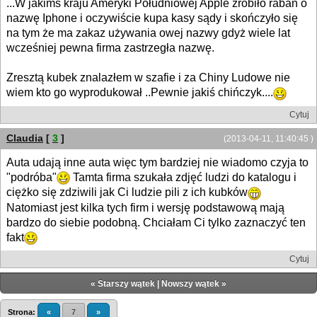
...W jakimś kraju Ameryki Południowej Apple zrobiło raban o
nazwę Iphone i oczywiście kupa kasy sądy i skończyło się
na tym że ma zakaz używania owej nazwy gdyż wiele lat
wcześniej pewna firma zastrzegła nazwę.
Zresztą kubek znalazłem w szafie i za Chiny Ludowe nie
wiem kto go wyprodukował ..Pewnie jakiś chińczyk....
Cytuj
Claudia
[
3
]
(2013-04-11, 11:40:45 )
Auta udają inne auta więc tym bardziej nie wiadomo czyja to
"podróba"
Tamta firma szukała zdjęć ludzi do katalogu i
ciężko się zdziwili jak Ci ludzie pili z ich kubków
Natomiast jest kilka tych firm i wersję podstawową mają
bardzo do siebie podobną. Chciałam Ci tylko zaznaczyć ten
fakt
Cytuj
«
Starszy wątek
|
Nowszy wątek
»
Strona:
«
7
»