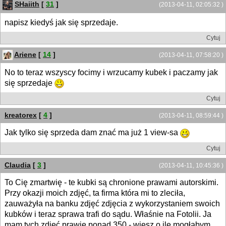
SHaiith
[
31
]
(2013-04-11, 02:05:32 )
napisz kiedyś jak się sprzedaje.
Cytuj
Ariene
[
14
]
(2013-04-11, 07:58:20 )
No to teraz wszyscy focimy i wrzucamy kubek i paczamy jak
się sprzedaje
Cytuj
kreatorex
[
4
]
(2013-04-11, 08:59:44 )
Jak tylko się sprzeda dam znać ma już 1 view-sa
Cytuj
Claudia
[
3
]
(2013-04-11, 10:45:36 )
To Cię zmartwię - te kubki są chronione prawami autorskimi.
Przy okazji moich zdjęć, ta firma która mi to zleciła,
zauważyła na banku zdjęć zdjęcia z wykorzystaniem swoich
kubków i teraz sprawa trafi do sądu. Właśnie na Fotolii. Ja
mam tych zdjęć prawie ponad 350 - wiesz o ile mogłabym