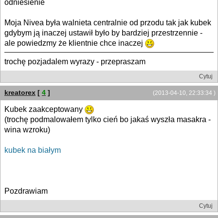
odniesienie
Moja Nivea była walnieta centralnie od przodu tak jak kubek
gdybym ją inaczej ustawił było by bardziej przestrzennie -
ale powiedzmy że klientnie chce inaczej
trochę pozjadalem wyrazy - przepraszam
Cytuj
kreatorex
[
4
]
(2013-04-10, 22:33:34 )
Kubek zaakceptowany
(trochę podmalowałem tylko cień bo jakaś wyszła masakra -
wina wzroku)
kubek na białym
Pozdrawiam
Cytuj