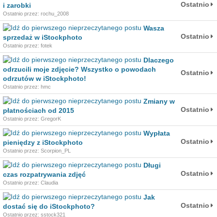
Ostatnio
i zarobki
Ostatnio przez: rochu_2008
Wasza
Ostatnio
sprzedaż w iStockphoto
Ostatnio przez: fotek
Dlaczego
odrzucili moje zdjęcie? Wszystko o powodach
Ostatnio
odrzutów w iStockphoto!
Ostatnio przez: hmc
Zmiany w
Ostatnio
płatnościach od 2015
Ostatnio przez: GregorK
Wypłata
Ostatnio
pieniędzy z iStockphoto
Ostatnio przez: Scorpion_PL
Długi
Ostatnio
czas rozpatrywania zdjęć
Ostatnio przez: Claudia
Jak
Ostatnio
dostać się do iStockphoto?
Ostatnio przez: sstock321