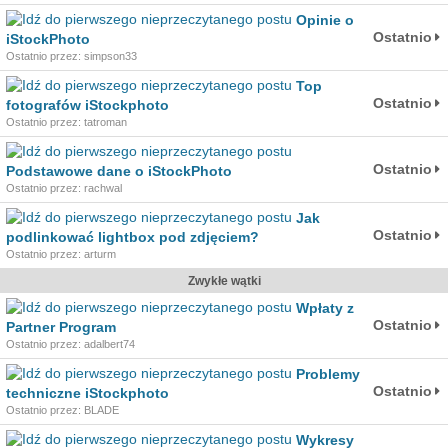
Opinie o
Ostatnio
iStockPhoto
Ostatnio przez: simpson33
Top
Ostatnio
fotografów iStockphoto
Ostatnio przez: tatroman
Ostatnio
Podstawowe dane o iStockPhoto
Ostatnio przez: rachwal
Jak
Ostatnio
podlinkować lightbox pod zdjęciem?
Ostatnio przez: arturm
Zwykłe wątki
Wpłaty z
Ostatnio
Partner Program
Ostatnio przez: adalbert74
Problemy
Ostatnio
techniczne iStockphoto
Ostatnio przez: BLADE
Wykresy