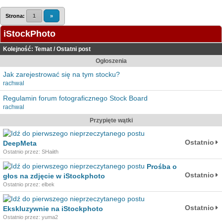
Strona:
1
»
iStockPhoto
Kolejność:
Temat
/
Ostatni post
Ogłoszenia
Jak zarejestrować się na tym stocku?
rachwal
Regulamin forum fotograficznego Stock Board
rachwal
Przypięte wątki
Ostatnio
DeepMeta
Ostatnio przez: SHaiith
Prośba o
Ostatnio
głos na zdjęcie w iStockphoto
Ostatnio przez: elbek
Ostatnio
Ekskluzywnie na iStockphoto
Ostatnio przez: yuma2