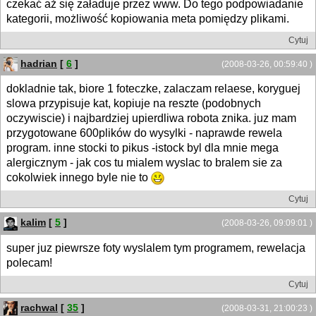
czekać aż się załaduje przez www. Do tego podpowiadanie
kategorii, możliwość kopiowania meta pomiędzy plikami.
Cytuj
hadrian
[
6
]
(2008-03-26, 00:59:40 )
dokladnie tak, biore 1 foteczke, zalaczam relaese, koryguej
slowa przypisuje kat, kopiuje na reszte (podobnych
oczywiscie) i najbardziej upierdliwa robota znika. juz mam
przygotowane 600plików do wysylki - naprawde rewela
program. inne stocki to pikus -istock byl dla mnie mega
alergicznym - jak cos tu mialem wyslac to bralem sie za
cokolwiek innego byle nie to
Cytuj
kalim
[
5
]
(2008-03-26, 09:09:01 )
super juz piewrsze foty wyslalem tym programem, rewelacja
polecam!
Cytuj
rachwal
[
35
]
(2008-03-31, 21:00:23 )