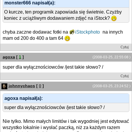
monster666 napisał(a):
O kurcze, ten programik zapowiada się świetnie. Czyżby
koniec z uciążliwym dodawaniem zdjęć na iStock?
chyba zaczne dodawac fotki na
iStockphoto
na innych
mam od 200 do 400 a tam 64
Cytuj
agoxa
[
1
]
(2008-03-25, 22:55:08 )
super dla wyłącznościowców /jest takie słowo? /
Cytuj
johnnychaos
[
0
]
(2008-03-25, 23:24:52 )
agoxa napisał(a):
super dla wyłącznościowców /jest takie słowo? /
Nie tylko. Mimo małych limitów i tak wygodniej jest edytować
wszystko lokalnie i wysłać paczką, niż za każdym razem