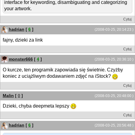
interface for keywording, disambiguating and categorizing
your artwork.
Cytuj
hadrian
[
6
]
(2008-03-25, 20:14:23 )
fajny, dzieki za link
Cytuj
monster666
[
4
]
(2008-03-25, 20:36:10 )
O kurcze, ten programik zapowiada się świetnie. Czyżby
koniec z uciążliwym dodawaniem zdjęć na iStock?
Cytuj
Malin
[
0
]
(2008-03-25, 20:48:00 )
Dzieki, chyba deepmeta lepszy
Cytuj
hadrian
[
6
]
(2008-03-25, 20:56:48 )