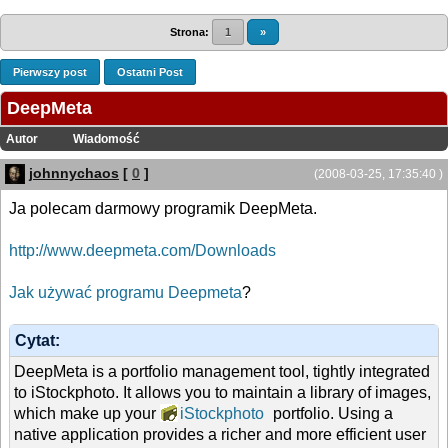
Strona:
1
»
Pierwszy post
Ostatni Post
DeepMeta
Autor
Wiadomość
johnnychaos
[
0
]
(2008-03-25, 17:35:40 )
Ja polecam darmowy programik DeepMeta.
http://www.deepmeta.com/Downloads
Jak używać programu Deepmeta
?
Cytat:
DeepMeta is a portfolio management tool, tightly integrated
to iStockphoto. It allows you to maintain a library of images,
which make up your
iStockphoto
portfolio. Using a
native application provides a richer and more efficient user