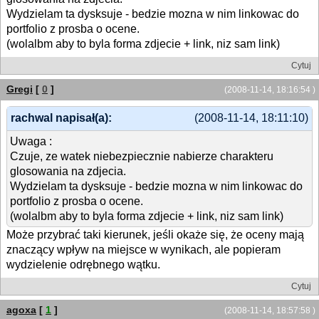
Wydzielam ta dysksuje - bedzie mozna w nim linkowac do
portfolio z prosba o ocene.
(wolalbm aby to byla forma zdjecie + link, niz sam link)
Cytuj
Gregi
[
0
]
(2008-11-14, 18:16:54 )
rachwal napisał(a):
(2008-11-14, 18:11:10)
Uwaga :
Czuje, ze watek niebezpiecznie nabierze charakteru
glosowania na zdjecia.
Wydzielam ta dysksuje - bedzie mozna w nim linkowac do
portfolio z prosba o ocene.
(wolalbm aby to byla forma zdjecie + link, niz sam link)
Może przybrać taki kierunek, jeśli okaże się, że oceny mają
znaczący wpływ na miejsce w wynikach, ale popieram
wydzielenie odrębnego wątku.
Cytuj
agoxa
[
1
]
(2008-11-14, 18:57:58 )