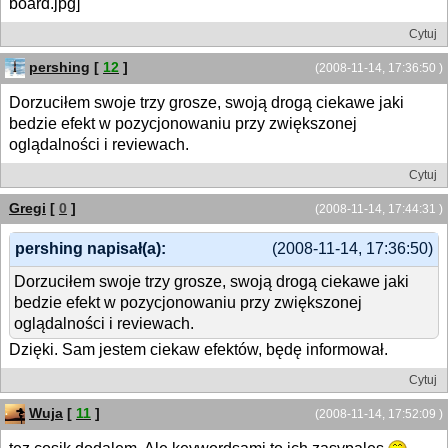
Cytuj
pershing
[
12
]
(2008-11-14, 17:36:50 )
Dorzuciłem swoje trzy grosze, swoją drogą ciekawe jaki
bedzie efekt w pozycjonowaniu przy zwiększonej
oglądalności i reviewach.
Cytuj
Gregi
[
0
]
(2008-11-14, 17:44:31 )
pershing napisał(a):
(2008-11-14, 17:36:50)
Dorzuciłem swoje trzy grosze, swoją drogą ciekawe jaki
bedzie efekt w pozycjonowaniu przy zwiększonej
oglądalności i reviewach.
Dzięki. Sam jestem ciekaw efektów, będę informował.
Cytuj
Wuja
[
11
]
(2008-11-14, 17:52:09 )