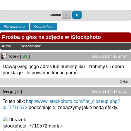
Strona:
1
»
Pierwszy post
Ostatni Post
Prośba o głos na zdjęcie w iStockphoto
Autor
Wiadomość
fotek
[
65
]
(2008-11-14, 17:24:24 )
Dawaj Gregi jego adres lub numer pliku - zrobimy Ci dobra
punktacje - to poiwinno troche pomóc.
Cytuj
Gregi
[
0
]
(2008-11-14, 17:26:25 )
To ten plik:
http://www.istockphoto.com/file_closeup.php?
id=7710572
pooceniajcie, zobaczymy jakie będą efekty.