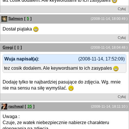
tez cosik dodalem. Ale keywordsami to ich zasypales
Cytuj
Salmon
[
5
]
(2008-11-14, 18:00:49 )
Dostał piątaka
Cytuj
Gregi
[
0
]
(2008-11-14, 18:04:48 )
Wuja napisał(a):
(2008-11-14, 17:52:09)
tez cosik dodalem. Ale keywordsami to ich zasypales
Dodaję tylko te najbardziej pasujące do zdjęcia. Wg. mnie
nie ma sensu na siłę wymyślać.
Cytuj
rachwal
[
35
]
(2008-11-14, 18:11:10 )
Uwaga :
Czuje, ze watek niebezpiecznie nabierze charakteru
glosowania na zdjecia.