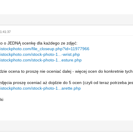
1:41:37
ko o JEDNĄ ocenkę dla każdego ze zdjęć:
.istockphoto.com/file_closeup.php?id=11977966
.istockphoto.com/stock-photo-1...-wrist.php
.istockphoto.com/stock-photo-1...esture.php
będzie ocena to proszę nie oceniać dalej - więcej ocen do konkretnie ty
zdjęcia proszę oceniać aż dojdzie do 5 ocen (czyli od teraz potrzeba je
.istockphoto.com/stock-photo-1...arette.php
ki