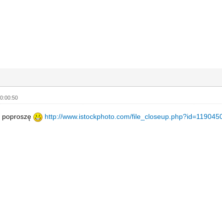
0:00:50
e poproszę
http://www.istockphoto.com/file_closeup.php?id=119045