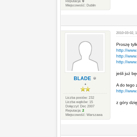
Reputacja:
0
Miejscowość: Dublin
2010-03-02, 1
Proszę tyl
http://www
http://www
http://www
jeśli już 
BLADE
+
A do tego 
http://www
Liczba postów: 232
Liczba wątków: 15
z góry dzię
Dołączył: Dec 2007
Reputacja:
2
Miejscowość: Warszawa