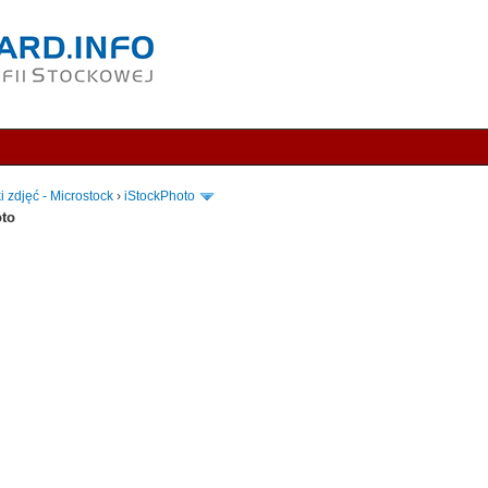
i zdjęć - Microstock
›
iStockPhoto
oto