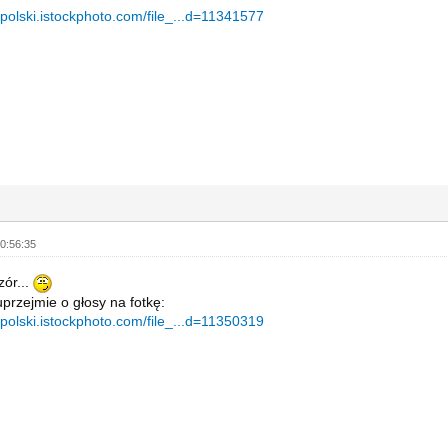
ykpolski.istockphoto.com/file_...d=11341577
0:56:35
ór...
przejmie o głosy na fotkę:
ykpolski.istockphoto.com/file_...d=11350319