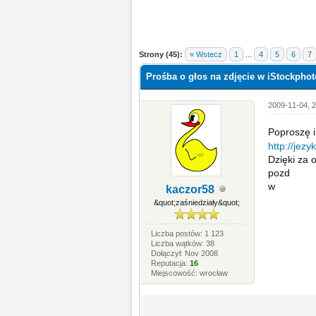
Strony (45):
« Wstecz
1
...
4
5
6
7
Prośba o głos na zdjęcie w iStockphot
2009-11-04, 2
Poproszę i
http://jez
Dzięki za 
pozd
w
kaczor58
&quot;zaśniedziały&quot;
Liczba postów: 1 123
Liczba wątków: 38
Dołączył: Nov 2008
Reputacja:
16
Miejscowość: wrocław