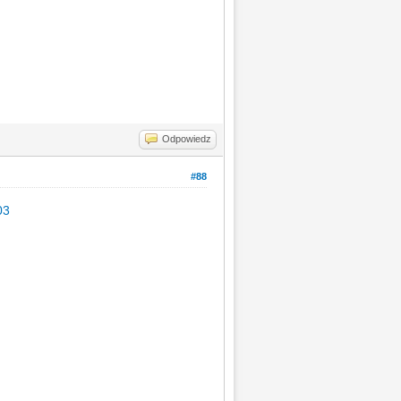
Odpowiedz
#88
03