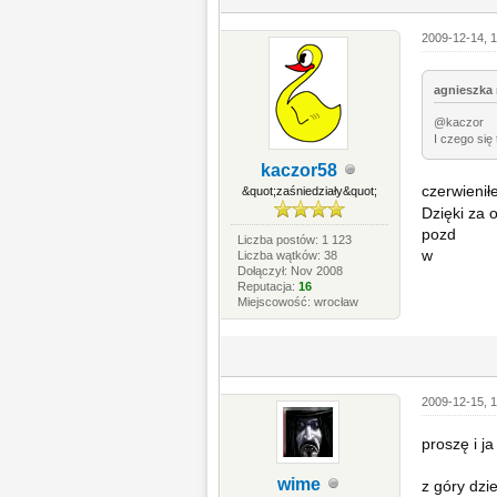
2009-12-14, 1
agnieszka 
@kaczor
I czego się
kaczor58
czerwienił
&quot;zaśniedziały&quot;
Dzięki za 
pozd
Liczba postów: 1 123
w
Liczba wątków: 38
Dołączył: Nov 2008
Reputacja:
16
Miejscowość: wrocław
2009-12-15, 1
proszę i ja
wime
z góry dzi