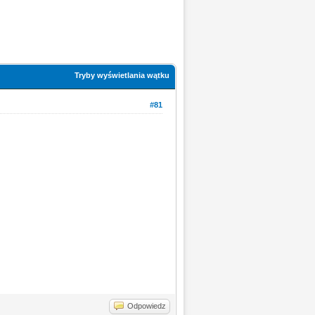
Tryby wyświetlania wątku
#81
Odpowiedz