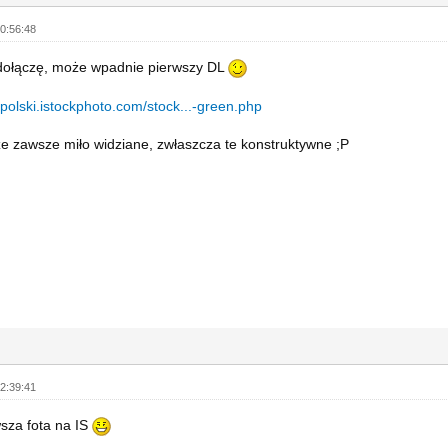
0:56:48
ę dołączę, może wpadnie pierwszy DL
ykpolski.istockphoto.com/stock...-green.php
 zawsze miło widziane, zwłaszcza te konstruktywne ;P
2:39:41
sza fota na IS