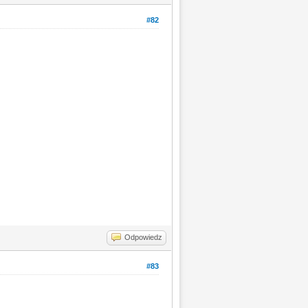
#82
Odpowiedz
#83