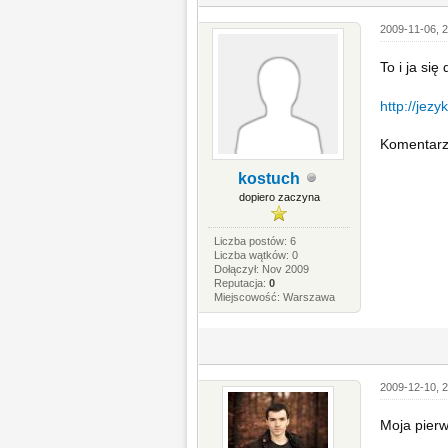
2009-11-06, 2
To i ja si
http://jez
Komentarze
kostuch
dopiero zaczyna
Liczba postów: 6
Liczba wątków: 0
Dołączył: Nov 2009
Reputacja:
0
Miejscowość: Warszawa
2009-12-10, 2
Moja pierw