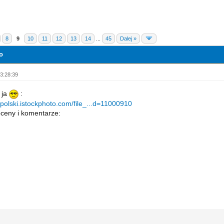
8
9
10
11
12
13
14
...
45
Dalej »
o
3:28:39
 ja
:
ykpolski.istockphoto.com/file_...d=11000910
oceny i komentarze: