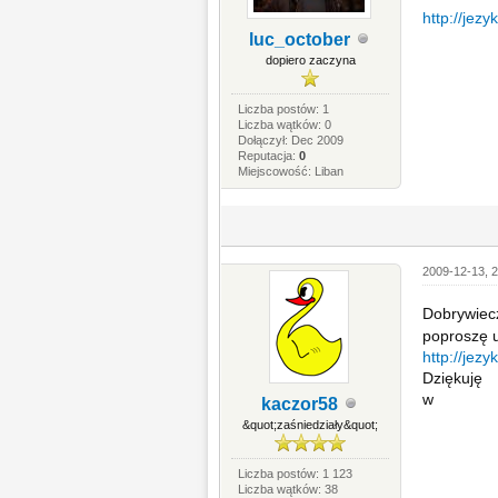
http://jez
luc_october
dopiero zaczyna
Liczba postów: 1
Liczba wątków: 0
Dołączył: Dec 2009
Reputacja:
0
Miejscowość: Liban
2009-12-13, 2
Dobrywiecz
poproszę u
http://jez
Dziękuję
w
kaczor58
&quot;zaśniedziały&quot;
Liczba postów: 1 123
Liczba wątków: 38