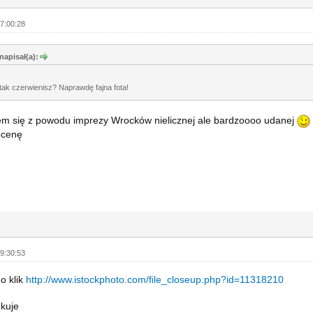
7:00:28
napisał(a):
 tak czerwienisz? Naprawdę fajna fota!
em się z powodu imprezy Wrocków nielicznej ale bardzoooo udanej
ocenę
9:30:53
 o klik
http://www.istockphoto.com/file_closeup.php?id=11318210
ekuje