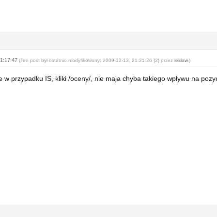
21:17:47
(Ten post był ostatnio modyfikowany: 2009-12-13, 21:21:26 {2} przez
leslaw
.)
le w przypadku IS, kliki /oceny/, nie maja chyba takiego wpływu na pozyc