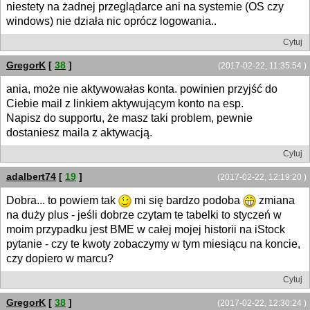
niestety na żadnej przeglądarce ani na systemie (OS czy
windows) nie działa nic oprócz logowania..
Cytuj
GregorK
[
38
]
(2017-02-22, 11:35:54 )
ania, może nie aktywowałas konta. powinien przyjść do
Ciebie mail z linkiem aktywującym konto na esp.
Napisz do supportu, że masz taki problem, pewnie
dostaniesz maila z aktywacją.
Cytuj
adalbert74
[
19
]
(2017-02-22, 12:19:20 )
Dobra... to powiem tak
mi się bardzo podoba
zmiana
na duży plus - jeśli dobrze czytam te tabelki to styczeń w
moim przypadku jest BME w całej mojej historii na iStock
pytanie - czy te kwoty zobaczymy w tym miesiącu na koncie,
czy dopiero w marcu?
Cytuj
GregorK
[
38
]
(2017-02-22, 12:30:24 )