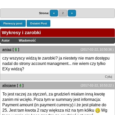
Strona:
«
2
»
Pierwszy post
Ostatni Post
Wykresy i zarobki
Autor
Wiadomość
aniaz
[
6
]
(2017-02-22, 10:50:36 )
czy wszyscy widzą te zarobki? ja niestety nie mam dostępu
nadal do strony account managment... nie wiem czy tylko
EXy widzą?
Cytuj
alicjane
[
4
]
(2017-02-22, 10:53:22 )
To jest raczej za styczeń, za grudzień miałam inną kwotę
zanim mi wcięło. Poza tym w summary jest informacja:
Payment amount (in payment currency) i że jest płatne do
25. Jest tam kwota 2 razy większa niż na tym kółku
Wg