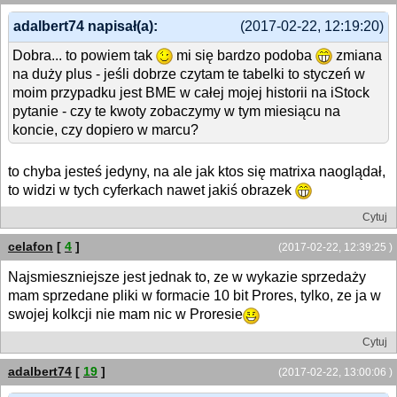
adalbert74 napisał(a):
(2017-02-22, 12:19:20)
Dobra... to powiem tak
mi się bardzo podoba
zmiana
na duży plus - jeśli dobrze czytam te tabelki to styczeń w
moim przypadku jest BME w całej mojej historii na iStock
pytanie - czy te kwoty zobaczymy w tym miesiącu na
koncie, czy dopiero w marcu?
to chyba jesteś jedyny, na ale jak ktos się matrixa naoglądał,
to widzi w tych cyferkach nawet jakiś obrazek
Cytuj
celafon
[
4
]
(2017-02-22, 12:39:25 )
Najsmieszniejsze jest jednak to, ze w wykazie sprzedaży
mam sprzedane pliki w formacie 10 bit Prores, tylko, ze ja w
swojej kolkcji nie mam nic w Proresie
Cytuj
adalbert74
[
19
]
(2017-02-22, 13:00:06 )