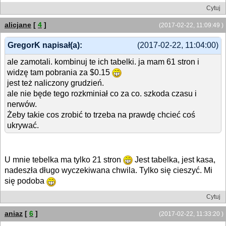
Cytuj
alicjane
[
4
]
(2017-02-22, 11:09:49 )
GregorK napisał(a):
(2017-02-22, 11:04:00)
ale zamotali. kombinuj te ich tabelki. ja mam 61 stron i
widzę tam pobrania za $0.15
jest też naliczony grudzień.
ale nie będe tego rozkminiał co za co. szkoda czasu i
nerwów.
Żeby takie cos zrobić to trzeba na prawdę chcieć coś
ukrywać.
U mnie tebelka ma tylko 21 stron
Jest tabelka, jest kasa,
nadeszła długo wyczekiwana chwila. Tylko się cieszyć. Mi
się podoba
Cytuj
aniaz
[
6
]
(2017-02-22, 11:33:20 )