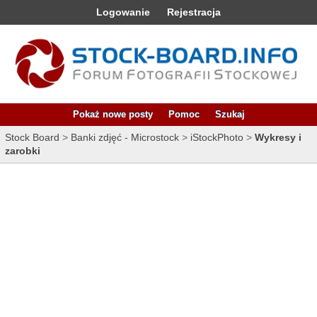
Logowanie
Rejestracja
Pokaż nowe posty
Pomoc
Szukaj
Stock Board
>
Banki zdjęć - Microstock
>
iStockPhoto
>
Wykresy i
zarobki