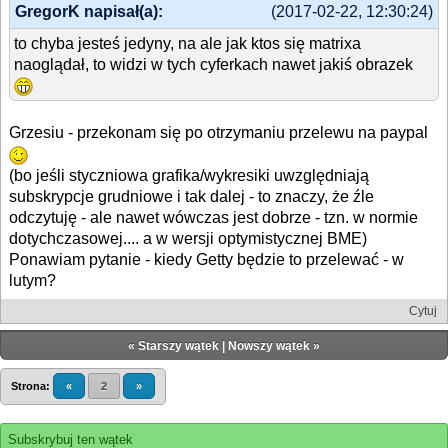
GregorK napisał(a):
(2017-02-22, 12:30:24)
to chyba jesteś jedyny, na ale jak ktos się matrixa
naoglądał, to widzi w tych cyferkach nawet jakiś obrazek
Grzesiu - przekonam się po otrzymaniu przelewu na paypal
(bo jeśli styczniowa grafika/wykresiki uwzględniają
subskrypcje grudniowe i tak dalej - to znaczy, że źle
odczytuję - ale nawet wówczas jest dobrze - tzn. w normie
dotychczasowej.... a w wersji optymistycznej BME)
Ponawiam pytanie - kiedy Getty będzie to przelewać - w
lutym?
Cytuj
«
Starszy wątek
|
Nowszy wątek
»
Strona:
«
2
»
Subskrybuj ten wątek