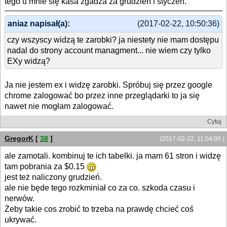
tego u mnie się kasa zgadza za grudzień i styczeń.
aniaz napisał(a):
(2017-02-22, 10:50:36)
czy wszyscy widzą te zarobki? ja niestety nie mam dostępu
nadal do strony account managment... nie wiem czy tylko
EXy widzą?
Ja nie jestem ex i widzę zarobki. Spróbuj się przez google
chrome zalogować bo przez inne przeglądarki to ja się
nawet nie mogłam zalogować.
Cytuj
GregorK
[
38
]
(2017-02-22, 11:04:00 )
ale zamotali. kombinuj te ich tabelki. ja mam 61 stron i widzę
tam pobrania za $0.15
jest też naliczony grudzień.
ale nie będe tego rozkminiał co za co. szkoda czasu i
nerwów.
Żeby takie cos zrobić to trzeba na prawdę chcieć coś
ukrywać.