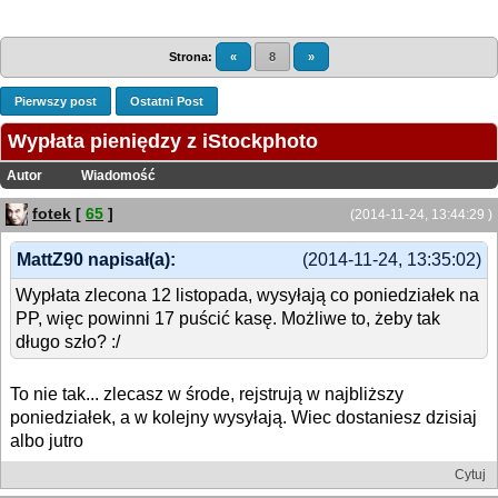
Strona:
«
8
»
Pierwszy post
Ostatni Post
Wypłata pieniędzy z iStockphoto
Autor
Wiadomość
fotek
[
65
]
(2014-11-24, 13:44:29 )
MattZ90 napisał(a):
(2014-11-24, 13:35:02)
Wypłata zlecona 12 listopada, wysyłają co poniedziałek na
PP, więc powinni 17 puścić kasę. Możliwe to, żeby tak
długo szło? :/
To nie tak... zlecasz w środe, rejstrują w najbliższy
poniedziałek, a w kolejny wysyłają. Wiec dostaniesz dzisiaj
albo jutro
Cytuj