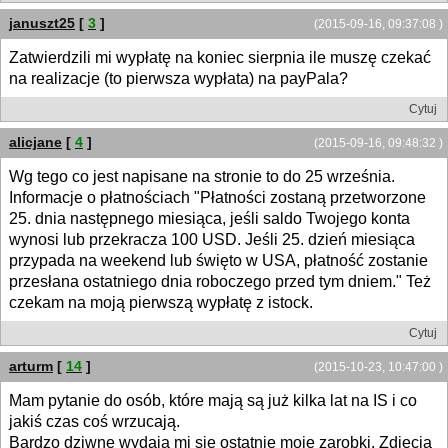
januszt25
[
3
]
(2015-09-16, 09:37:08 )
Zatwierdzili mi wypłatę na koniec sierpnia ile muszę czekać
na realizacje (to pierwsza wypłata) na payPala?
Cytuj
alicjane
[
4
]
(2015-09-16, 09:48:32 )
Wg tego co jest napisane na stronie to do 25 września.
Informacje o płatnościach "Płatności zostaną przetworzone
25. dnia następnego miesiąca, jeśli saldo Twojego konta
wynosi lub przekracza 100 USD. Jeśli 25. dzień miesiąca
przypada na weekend lub święto w USA, płatność zostanie
przesłana ostatniego dnia roboczego przed tym dniem." Też
czekam na moją pierwszą wypłatę z istock.
Cytuj
arturm
[
14
]
(2015-10-23, 10:47:00 )
Mam pytanie do osób, które mają są już kilka lat na IS i co
jakiś czas coś wrzucają.
Bardzo dziwne wydają mi się ostatnie moje zarobki. Zdjęcia