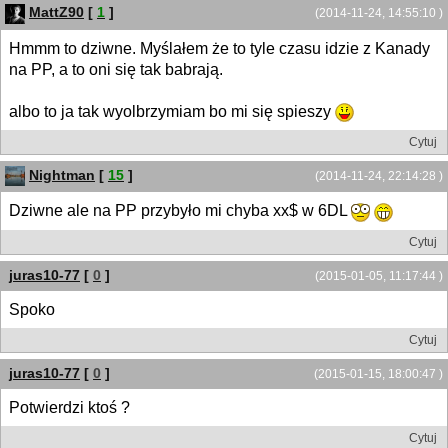
MattZ90
[
1
]
(2014-11-24, 14:55:10 )
Hmmm to dziwne. Myślałem że to tyle czasu idzie z Kanady
na PP, a to oni się tak babrają.
albo to ja tak wyolbrzymiam bo mi się spieszy
Cytuj
Nightman
[
15
]
(2014-11-24, 22:14:28 )
Dziwne ale na PP przybyło mi chyba xx$ w 6DL
Cytuj
juras10-77
[
0
]
(2015-01-05, 11:17:44 )
Spoko
Cytuj
juras10-77
[
0
]
(2015-01-15, 18:00:47 )
Potwierdzi ktoś ?
Cytuj