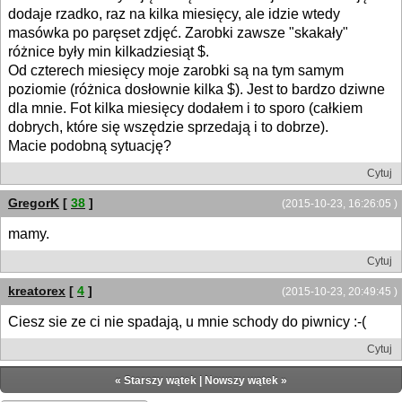
dodaje rzadko, raz na kilka miesięcy, ale idzie wtedy
masówka po paręset zdjęć. Zarobki zawsze "skakały"
różnice były min kilkadziesiąt $.
Od czterech miesięcy moje zarobki są na tym samym
poziomie (różnica dosłownie kilka $). Jest to bardzo dziwne
dla mnie. Fot kilka miesięcy dodałem i to sporo (całkiem
dobrych, które się wszędzie sprzedają i to dobrze).
Macie podobną sytuację?
Cytuj
GregorK
[
38
]
(2015-10-23, 16:26:05 )
mamy.
Cytuj
kreatorex
[
4
]
(2015-10-23, 20:49:45 )
Ciesz sie ze ci nie spadają, u mnie schody do piwnicy :-(
Cytuj
«
Starszy wątek
|
Nowszy wątek
»