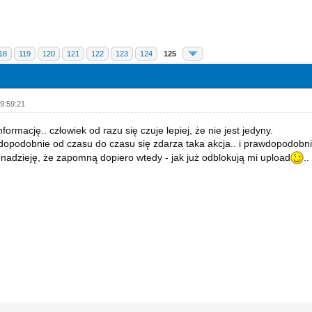
18
119
120
121
122
123
124
125
9:59:21
nformację.. człowiek od razu się czuje lepiej, że nie jest jedyny.
dopodobnie od czasu do czasu się zdarza taka akcja.. i prawdopodob
nadzieję, że zapomną dopiero wtedy - jak już odblokują mi upload
..