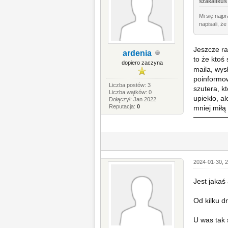
szakalikus 
Mi się najp
napisali, ż
Jeszcze ra
ardenia
to że ktoś
dopiero zaczyna
maila, wys
poinformow
Liczba postów: 3
szutera, kt
Liczba wątków: 0
upiekło, al
Dołączył: Jan 2022
Reputacja:
0
mniej miłą 
2024-01-30, 2
Jest jakaś
Od kilku dn
U was tak