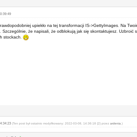
0:39:49
prawdopodobniej upiekło na tej transformacji IS->GettyImages. Na Two
 Szczególnie, że napisali, że odblokują jak się skontaktujesz. Uzbroić s
h stockach.
14:34:23
(Ten post był ostatnio modyfikowany: 2022-03-08, 14:36:18 {2} przez
ardenia
.)