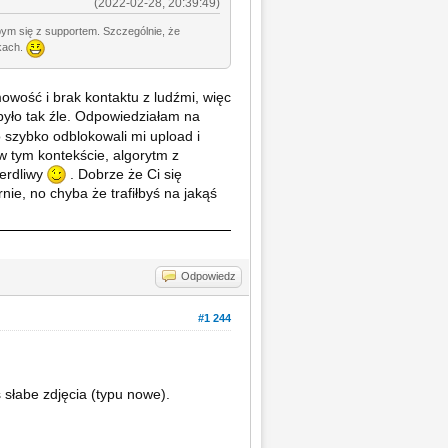
(2022-02-28, 20:39:49)
bym się z supportem. Szczególnie, że
ckach.
wość i brak kontaktu z ludźmi, więc
było tak źle. Odpowiedziałam na
 szybko odblokowali mi upload i
w tym kontekście, algorytm z
ierdliwy
. Dobrze że Ci się
rnie, no chyba że trafiłbyś na jakąś
Odpowiedz
#1 244
ś słabe zdjęcia (typu nowe).