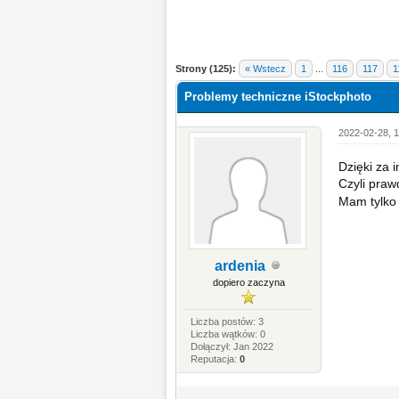
Strony (125):
« Wstecz
1
...
116
117
1
Problemy techniczne iStockphoto
2022-02-28, 1
Dzięki za i
Czyli praw
Mam tylko 
ardenia
dopiero zaczyna
Liczba postów: 3
Liczba wątków: 0
Dołączył: Jan 2022
Reputacja:
0