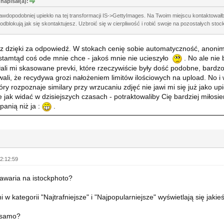
napisał(a):
rawdopodobniej upiekło na tej transformacji IS->GettyImages. Na Twoim miejscu kontaktował
e odblokują jak się skontaktujesz. Uzbroić się w cierpliwość i robić swoje na pozostałych sto
z dzięki za odpowiedź. W stokach cenię sobie automatyczność, anonimo
 stamtąd coś ode mnie chce - jakoś mnie nie ucieszyło
. No ale nie 
łali mi skasowane prevki, które rzeczywiście były dość podobne, bardzo
ali, że recydywa grozi nałożeniem limitów ilościowych na upload. No i 
óry rozpoznaje similary przy wrzucaniu zdjęć nie jawi mi się już jako up
e jak widać w dzisiejszych czasach - potraktowaliby Cię bardziej miłosie
panią niż ja :
.
2:12:59
 awaria na istockphoto?
i w kategorii "Najtrafniejsze" i "Najpopularniejsze" wyświetlają się jakie
 samo?