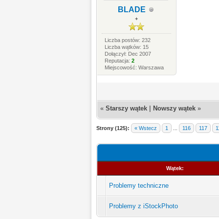
BLADE
+
Liczba postów: 232
Liczba wątków: 15
Dołączył: Dec 2007
Reputacja:
2
Miejscowość: Warszawa
«
Starszy wątek
|
Nowszy wątek
»
Strony (125):
« Wstecz
1
...
116
117
1
Wątek:
Problemy techniczne
Problemy z iStockPhoto