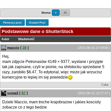
Strona:
«
15
Pierwszy post
Ostatni Post
Podstawowe dane o ShutterStock
Autor
Wiadomość
maccio
[
39
]
(2021-08-10, 07:09:06 )
Hej,
mam zdjęcie Petronasów 4149 × 9377, wysłane i przyjęte
tak jak zapisane, czyli w pionie, na shitstocku sprzedane 5
razy, zarobiło $6.47. To edytorial, więc może jak wrzucisz
komercyjne to lepiej im się powiedzie
Cytuj
yuma2
[
87
]
(2021-08-10, 12:27:37 )
Dzieki Maccio, mam troche krajobrazow i jakies koscioly
zobacze co z tego bedzie