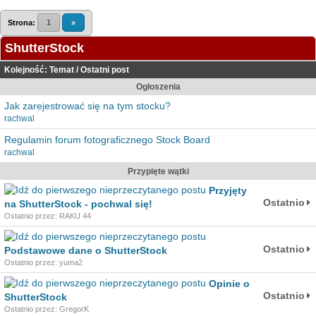
Strona:
1
»
ShutterStock
Kolejność:
Temat
/
Ostatni post
Ogłoszenia
Jak zarejestrować się na tym stocku?
rachwal
Regulamin forum fotograficznego Stock Board
rachwal
Przypięte wątki
Przyjęty
Ostatnio
na ShutterStock - pochwal się!
Ostatnio przez: RAKU 44
Ostatnio
Podstawowe dane o ShutterStock
Ostatnio przez: yuma2
Opinie o
Ostatnio
ShutterStock
Ostatnio przez: GregorK