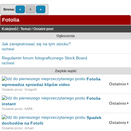
Strona:
«
5
»
Fotolia
Kolejność:
Temat
/
Ostatni post
Ogłoszenia
Jak zarejestrować się na tym stocku?
rachwal
Regulamin forum fotograficznego Stock Board
rachwal
Zwykłe wątki
Fotolia
Ostatnio
wprowadza sprzedaż klipów video
Ostatnio przez: GregorK
Fotolia
Ostatnio
instant
Ostatnio przez: KAPA
Spadek
Ostatnio
dochodów na Fotolii
Ostatnio przez: richart