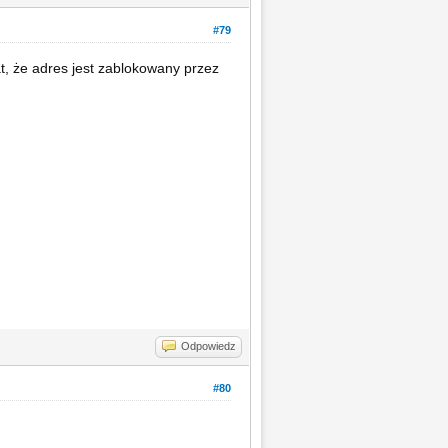
#79
at, że adres jest zablokowany przez
Odpowiedz
#80