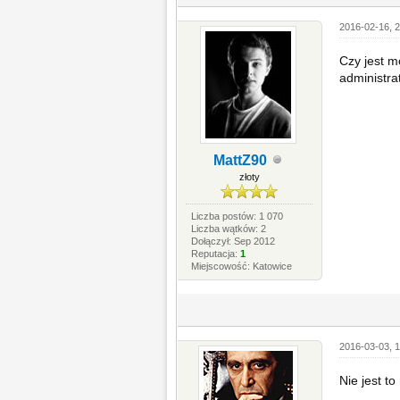
2016-02-16, 2
Czy jest m
administra
MattZ90
złoty
Liczba postów: 1 070
Liczba wątków: 2
Dołączył: Sep 2012
Reputacja:
1
Miejscowość: Katowice
2016-03-03, 1
Nie jest to