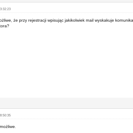
3:32:23
ożliwe, że przy rejestracji wpisując jakikolwiek mail wyskakuje komunik
tora?
8:50:35
 możliwe.