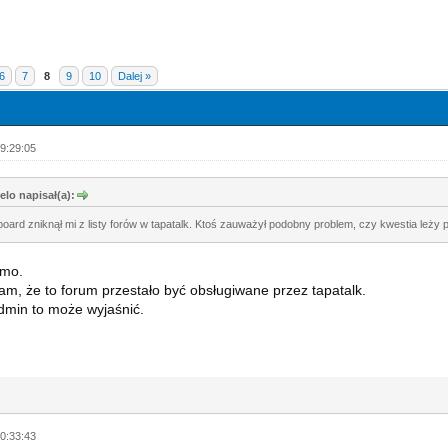
6
7
8
9
10
Dalej »
9:29:05
lo napisał(a):
board zniknął mi z listy forów w tapatalk. Ktoś zauważył podobny problem, czy kwestia leży p
mo.
m, że to forum przestało być obsługiwane przez tapatalk.
Admin to może wyjaśnić.
0:33:43