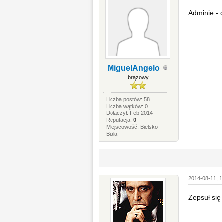
Adminie - 
MiguelAngelo
brązowy
Liczba postów: 58
Liczba wątków: 0
Dołączył: Feb 2014
Reputacja:
0
Miejscowość: Bielsko-
Biała
2014-08-11, 1
Zepsuł się 