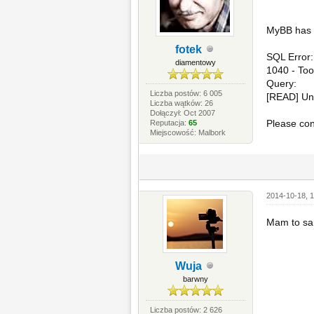
MyBB has e
fotek
SQL Error:
diamentowy
1040 - To
Query:
Liczba postów: 6 005
[READ] Un
Liczba wątków: 26
Dołączył: Oct 2007
Please con
Reputacja:
65
Miejscowość: Malbork
2014-10-18, 1
Mam to s
Wuja
barwny
Liczba postów: 2 626