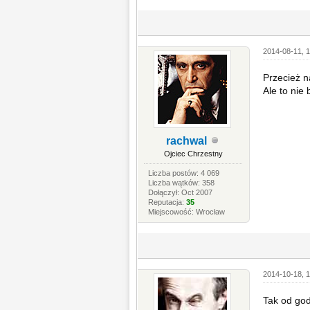
2014-08-11, 1
Przecież n
Ale to nie 
rachwal
Ojciec Chrzestny
Liczba postów: 4 069
Liczba wątków: 358
Dołączył: Oct 2007
Reputacja:
35
Miejscowość: Wrocław
2014-10-18, 1
Tak od god