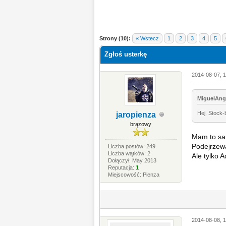
Strony (10):
« Wstecz
1
2
3
4
5
Zgłoś usterkę
2014-08-07, 1
MiguelAnge
Hej. Stock-
jaropienza
brązowy
Mam to sa
Podejrzewa
Liczba postów: 249
Liczba wątków: 2
Ale tylko 
Dołączył: May 2013
Reputacja:
1
Miejscowość: Pienza
2014-08-08, 1