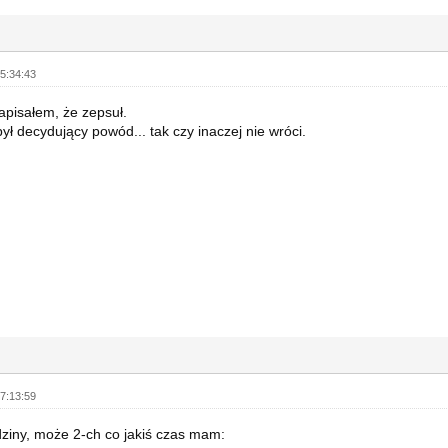
5:34:43
apisałem, że zepsuł.
był decydujący powód... tak czy inaczej nie wróci.
7:13:59
ziny, może 2-ch co jakiś czas mam: