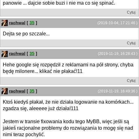
panowie ... dajcie sobie buzi i nie ma co się spinać.
Cytuj
rachwal
[
35
]
(2019-10-04, 17:21:46 )
Dejta se po szczale...
Cytuj
rachwal
[
35
]
(2019-11-19, 16:28:43 )
Hehe google się rozpędził z reklamami na pół strony, chyba
będę milonere... klikać nie płakać!11
Cytuj
rachwal
[
35
]
(2019-11-19, 16:49:36 )
Ktoś kiedyś płakał, że nie działa logowanie na komórkach...
zgadza się, aleeeee już działa!111
Jestem w transie fixowania kodu tego MyBB, więc jeśli są
jakieś racjonalne problemy do rozwiązania to mogę się nad
nimi teraz pochylić.