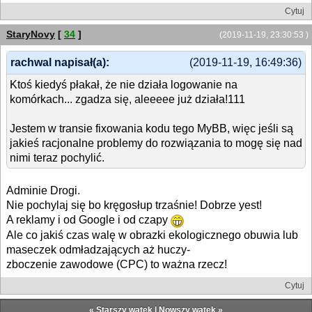
Cytuj
StaryNovy
[
34
]
(2019-11-19, 23:30:53 )
rachwal napisał(a):
(2019-11-19, 16:49:36)
Ktoś kiedyś płakał, że nie działa logowanie na
komórkach... zgadza się, aleeeee już działa!111
Jestem w transie fixowania kodu tego MyBB, więc jeśli są
jakieś racjonalne problemy do rozwiązania to mogę się nad
nimi teraz pochylić.
Adminie Drogi.
Nie pochylaj się bo kręgosłup trzaśnie! Dobrze yest!
A reklamy i od Google i od czapy
Ale co jakiś czas walę w obrazki ekologicznego obuwia lub
maseczek odmładzających aż huczy-
zboczenie zawodowe (CPC) to ważna rzecz!
Cytuj
«
Starszy wątek
|
Nowszy wątek
»