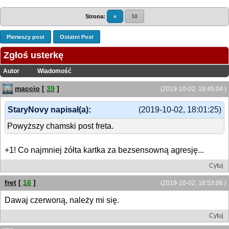
Strona:
«
10
Pierwszy post
Ostatni Post
Zgłoś usterkę
Autor
Wiadomość
maccio
[
39
]
(2019-10-02, 18:45:04 )
StaryNovy napisał(a):
(2019-10-02, 18:01:25)
Powyższy chamski post freta.
+1! Co najmniej żółta kartka za bezsensowną agresję...
Cytuj
fret
[
16
]
(2019-10-02, 18:53:06 )
Dawaj czerwoną, należy mi się.
Cytuj