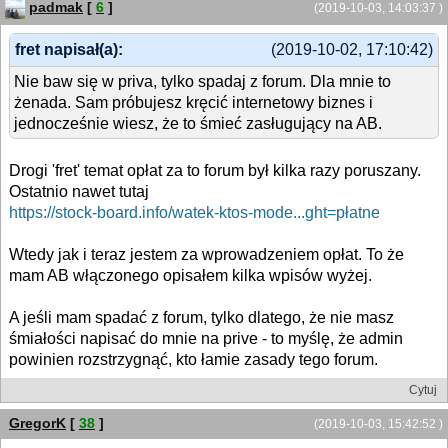
padmak
[
6
]
(2019-10-03, 14:03:37 )
fret napisał(a):
(2019-10-02, 17:10:42)
Nie baw się w priva, tylko spadaj z forum. Dla mnie to
żenada. Sam próbujesz kręcić internetowy biznes i
jednocześnie wiesz, że to śmieć zasługujący na AB.
Drogi 'fret' temat opłat za to forum był kilka razy poruszany.
Ostatnio nawet tutaj
https://stock-board.info/watek-ktos-mode...ght=płatne
Wtedy jak i teraz jestem za wprowadzeniem opłat. To że
mam AB włączonego opisałem kilka wpisów wyżej.
A jeśli mam spadać z forum, tylko dlatego, że nie masz
śmiałości napisać do mnie na prive - to myślę, że admin
powinien rozstrzygnąć, kto łamie zasady tego forum.
Cytuj
GregorK
[
38
]
(2019-10-03, 15:42:52 )