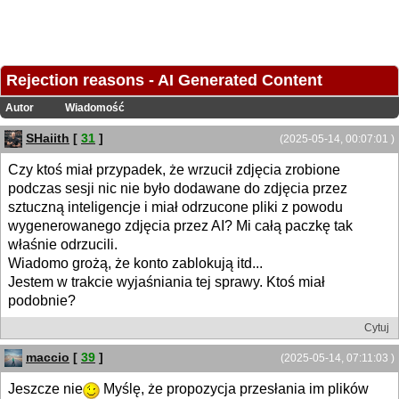
Rejection reasons - AI Generated Content
Autor
Wiadomość
SHaiith
[
31
]
(2025-05-14, 00:07:01 )
Czy ktoś miał przypadek, że wrzucił zdjęcia zrobione
podczas sesji nic nie było dodawane do zdjęcia przez
sztuczną inteligencje i miał odrzucone pliki z powodu
wygenerowanego zdjęcia przez AI? Mi całą paczkę tak
właśnie odrzucili.
Wiadomo grożą, że konto zablokują itd...
Jestem w trakcie wyjaśniania tej sprawy. Ktoś miał
podobnie?
Cytuj
maccio
[
39
]
(2025-05-14, 07:11:03 )
Jeszcze nie
Myślę, że propozycja przesłania im plików