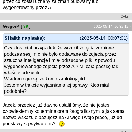
przez co został uznany za zmanipulowany lub
wygenerowany przez AI.
Cytuj
GregorK
[
38
]
(2025-05-14, 10:32:12 )
SHaiith napisał(a):
(2025-05-14, 00:07:01)
Czy ktoś miał przypadek, że wrzucił zdjęcia zrobione
podczas sesji nic nie było dodawane do zdjęcia przez
sztuczną inteligencje i miał odrzucone pliki z powodu
wygenerowanego zdjęcia przez AI? Mi całą paczkę tak
właśnie odrzucili.
Wiadomo grożą, że konto zablokują itd...
Jestem w trakcie wyjaśniania tej sprawy. Ktoś miał
podobnie?
Jacek, przecież już dawno ustaliliśmy, że nie jesteś
człowiekiem tylko terminatorem fotograficznym, a jak sama
nazwa wskazuje bazujesz na AI więc Twoje prace, już od
podstawy są wytworem AI.