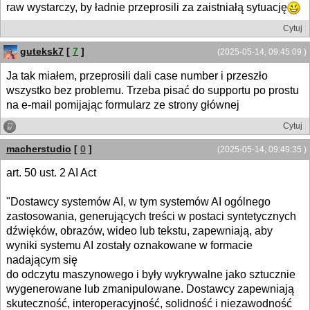
raw wystarczy, by ładnie przeprosili za zaistniałą sytuację
Cytuj
guteksk7
[
7
]
(2025-05-14, 09:45:09 )
Ja tak miałem, przeprosili dali case number i przeszło
wszystko bez problemu. Trzeba pisać do supportu po prostu
na e-mail pomijając formularz ze strony głównej
Cytuj
macherstudio
[
0
]
(2025-05-14, 09:49:35 )
art. 50 ust. 2 AI Act
"Dostawcy systemów AI, w tym systemów AI ogólnego
zastosowania, generujących treści w postaci syntetycznych
dźwięków, obrazów, wideo lub tekstu, zapewniają, aby
wyniki systemu AI zostały oznakowane w formacie
nadającym się
do odczytu maszynowego i były wykrywalne jako sztucznie
wygenerowane lub zmanipulowane. Dostawcy zapewniają
skuteczność, interoperacyjność, solidność i niezawodność