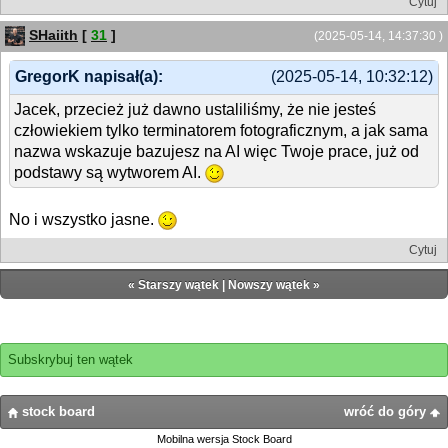
Cytuj
SHaiith
[
31
]
(2025-05-14, 14:37:30 )
GregorK napisał(a):
(2025-05-14, 10:32:12)
Jacek, przecież już dawno ustaliliśmy, że nie jesteś
człowiekiem tylko terminatorem fotograficznym, a jak sama
nazwa wskazuje bazujesz na AI więc Twoje prace, już od
podstawy są wytworem AI.
No i wszystko jasne.
Cytuj
«
Starszy wątek
|
Nowszy wątek
»
Subskrybuj ten wątek
stock board
wróć do góry
Mobilna wersja Stock Board