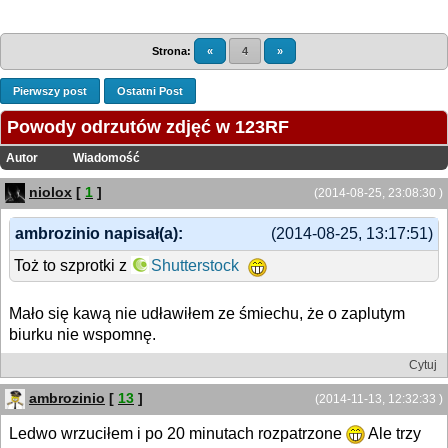
Strona:
«
4
»
Pierwszy post
Ostatni Post
Powody odrzutów zdjęć w 123RF
Autor
Wiadomość
niolox
[
1
]
(2014-08-25, 23:08:30 )
ambrozinio napisał(a):
(2014-08-25, 13:17:51)
Toż to szprotki z
Shutterstock
Mało się kawą nie udławiłem ze śmiechu, że o zaplutym
biurku nie wspomnę.
Cytuj
ambrozinio
[
13
]
(2014-11-13, 12:32:33 )
Ledwo wrzuciłem i po 20 minutach rozpatrzone
Ale trzy