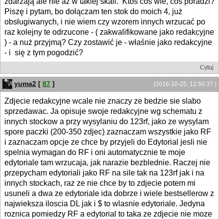
zdarzają ale nie aż w takiej skali. Ktoś coś wie, coś poradzi?
Piszę i pytam, bo dołączam ten stok do moich 4, już
obsługiwanych, i nie wiem czy wzorem innych wrzucać po
raz kolejny te odrzucone - ( zakwalifikowane jako redakcyjne
) - a nuż przyjmą? Czy zostawić je - właśnie jako redakcyjne
- i się z tym pogodzić?
Cytuj
yuma2
[
87
]
(2016-10-25, 12:50:37 )
Zdjecie redakcyjne wcale nie znaczy ze bedzie sie slabo
sprzedawac. Ja opisuje swoje redakcyjne wg schematu z
innych stockow a przy wysylaniu do 123rf, jako ze wysylam
spore paczki (200-350 zdjec) zaznaczam wszystkie jako RF
i zaznaczam opcje ze chce by przyjeli do Edytorial jesli nie
spelnia wymagan do RF i oni automatycznie te moje
edytoriale tam wrzucaja, jak narazie bezblednie. Raczej nie
przepycham edytoriali jako RF na sile tak na 123rf jak i na
innych stockach, raz ze nie chce by to zdjecie potem mi
usuneli a dwa ze edytoriale ida dobrze i wiele bestsellerow z
najwieksza iloscia DL jak i $ to wlasnie edytoriale. Jedyna
roznica pomiedzy RF a edytorial to taka ze zdjecie nie moze