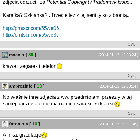
zdjęcia odrzucili za
Potential Copyright / Trademark Issue..
Karafka? Szklanka?.. Trzecie też z tej serii tylko z bronią..
http://prntscr.com/55we06
http://prntscr.com/55we3v
Cytuj
maccio
[
39
]
(2014-11-13, 12:33:24 )
krawat, zegarek i telefon
Cytuj
ambrozinio
[
13
]
(2014-11-13, 12:53:14 )
No właśnie inne zdjęcia z ww. przedmiotami przeszły w tej
samej paczce ale nie ma na nich karafki i szklanki
Cytuj
fotoaloja
[
10
]
(2014-11-13, 19:31:36 )
Alinka, gratulacje