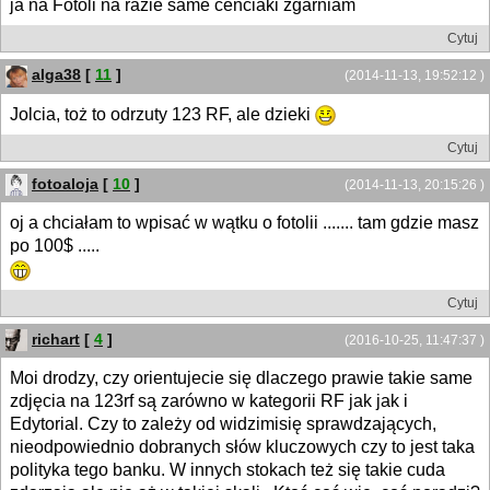
ja na Fotoli na razie same cenciaki zgarniam
Cytuj
alga38
[
11
]
(2014-11-13, 19:52:12 )
Jolcia, toż to odrzuty 123 RF, ale dzieki
Cytuj
fotoaloja
[
10
]
(2014-11-13, 20:15:26 )
oj a chciałam to wpisać w wątku o fotolii ....... tam gdzie masz
po 100$ .....
Cytuj
richart
[
4
]
(2016-10-25, 11:47:37 )
Moi drodzy, czy orientujecie się dlaczego prawie takie same
zdjęcia na 123rf są zarówno w kategorii RF jak jak i
Edytorial. Czy to zależy od widzimisię sprawdzających,
nieodpowiednio dobranych słów kluczowych czy to jest taka
polityka tego banku. W innych stokach też się takie cuda