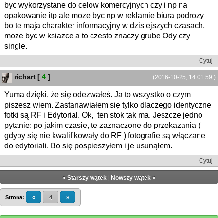
byc wykorzystane do celow komercyjnych czyli np na
opakowanie itp ale moze byc np w reklamie biura podrozy
bo te maja charakter informacyjny w dzisiejszych czasach,
moze byc w ksiazce a to czesto znaczy grube Ody czy
single.
Cytuj
richart
[
4
]
(2016-10-25, 14:01:59 )
Yuma dzięki, że się odezwałeś. Ja to wszystko o czym
piszesz wiem. Zastanawiałem się tylko dlaczego identyczne
fotki są RF i Edytorial. Ok, ten stok tak ma. Jeszcze jedno
pytanie: po jakim czasie, te zaznaczone do przekazania (
gdyby się nie kwalifikowały do RF ) fotografie są włączane
do edytoriali. Bo się pospieszyłem i je usunąłem.
Cytuj
«
Starszy wątek
|
Nowszy wątek
»
Strona:
«
4
»