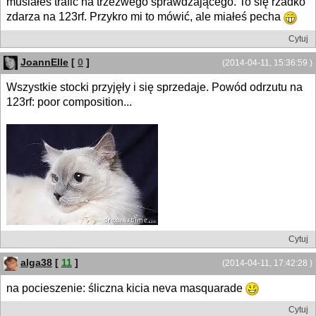
musiałeś trafić na trzeźwego sprawdzającego. To się rzadko
zdarza na 123rf. Przykro mi to mówić, ale miałeś pecha
Cytuj
JoannElle
[
0
]
(2014-04-11, 15:36:59 )
Wszystkie stocki przyjęły i się sprzedaje. Powód odrzutu na
123rf: poor composition...
Cytuj
alga38
[
11
]
(2014-04-11, 17:42:28 )
na pocieszenie: śliczna kicia neva masquarade
Cytuj