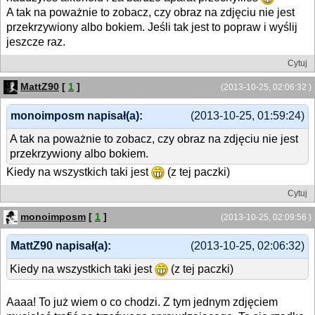
A tak na poważnie to zobacz, czy obraz na zdjęciu nie jest
przekrzywiony albo bokiem. Jeśli tak jest to popraw i wyślij
jeszcze raz.
Cytuj
MattZ90
[
1
]
(2013-10-25, 02:06:32 )
monoimposm napisał(a):
(2013-10-25, 01:59:24)
A tak na poważnie to zobacz, czy obraz na zdjęciu nie jest
przekrzywiony albo bokiem.
Kiedy na wszystkich taki jest
(z tej paczki)
Cytuj
monoimposm
[
1
]
(2013-10-25, 02:09:56 )
MattZ90 napisał(a):
(2013-10-25, 02:06:32)
Kiedy na wszystkich taki jest
(z tej paczki)
Aaaa! To już wiem o co chodzi. Z tym jednym zdjęciem