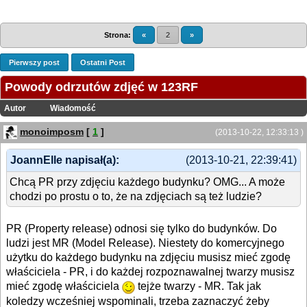
Strona:
«
2
»
Pierwszy post
Ostatni Post
Powody odrzutów zdjęć w 123RF
Autor
Wiadomość
monoimposm
[
1
]
(2013-10-22, 12:33:13 )
JoannElle napisał(a):
(2013-10-21, 22:39:41)
Chcą PR przy zdjęciu każdego budynku? OMG... A może
chodzi po prostu o to, że na zdjęciach są też ludzie?
PR (Property release) odnosi się tylko do budynków. Do
ludzi jest MR (Model Release). Niestety do komercyjnego
użytku do każdego budynku na zdjęciu musisz mieć zgodę
właściciela - PR, i do każdej rozpoznawalnej twarzy musisz
mieć zgodę właściciela
tejże twarzy - MR. Tak jak
koledzy wcześniej wspominali, trzeba zaznaczyć żeby