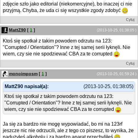
zdjęcie szło jako editorial (niekomercyjne), bo inaczej ci nie
przyjmą. Chyba, że uda ci się wszystkie zgody zdobyć
Cytuj
MattZ90
[
1
]
(2013-10-25, 01:38:05 )
Ktoś się spotkał z takim powodem odrzutu na 123:
"Corrupted / Orientation"? Inne z tej samej serii łyknęli. Nie
wiem, czy sie nie spodziewać CBA za te corrupted
Cytuj
monoimposm
[
1
]
(2013-10-25, 01:59:24 )
MattZ90 napisał(a):
(2013-10-25, 01:38:05)
Ktoś się spotkał z takim powodem odrzutu na 123:
"Corrupted / Orientation"? Inne z tej samej serii łyknęli. Nie
wiem, czy sie nie spodziewać CBA za te corrupted
Ja się za bardzo nie mogę wypowiadać, bo mi na 123rf
jeszcze nic nie odrzucili, ale z tego co piszesz, to wynika, że
nadużyłeś alkoholu i za bardzo aparat przechyliłeś