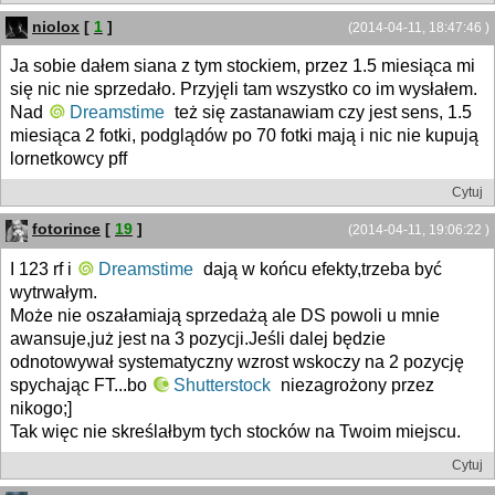
niolox
[
1
]
(2014-04-11, 18:47:46 )
Ja sobie dałem siana z tym stockiem, przez 1.5 miesiąca mi
się nic nie sprzedało. Przyjęli tam wszystko co im wysłałem.
Nad
Dreamstime
też się zastanawiam czy jest sens, 1.5
miesiąca 2 fotki, podglądów po 70 fotki mają i nic nie kupują
lornetkowcy pff
Cytuj
fotorince
[
19
]
(2014-04-11, 19:06:22 )
I 123 rf i
Dreamstime
dają w końcu efekty,trzeba być
wytrwałym.
Może nie oszałamiają sprzedażą ale DS powoli u mnie
awansuje,już jest na 3 pozycji.Jeśli dalej będzie
odnotowywał systematyczny wzrost wskoczy na 2 pozycję
spychając FT...bo
Shutterstock
niezagrożony przez
nikogo;]
Tak więc nie skreślałbym tych stocków na Twoim miejscu.
Cytuj