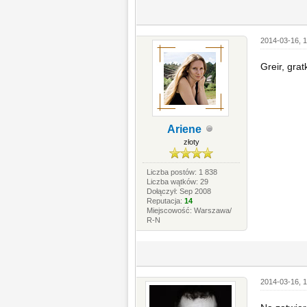
2014-03-16, 
Greir, grat
Ariene
złoty
Liczba postów: 1 838
Liczba wątków: 29
Dołączył: Sep 2008
Reputacja:
14
Miejscowość: Warszawa/
R-N
2014-03-16, 1