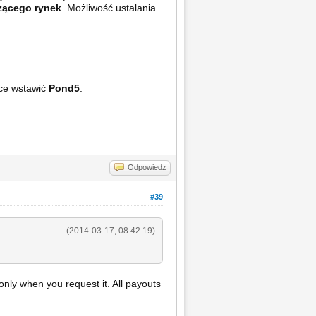
zącego rynek
. Możliwość ustalania
sce wstawić
Pond5
.
Odpowiedz
#39
(2014-03-17, 08:42:19)
only when you request it. All payouts