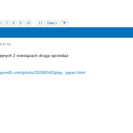
6
7
8
9
10
...
17
Dalej »
6:57:53
lejnych 2 miesiącach druga sprzedaż:
.pond5.com/photo/33280342/play...japan.html