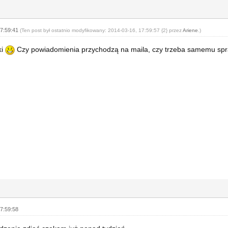
17:59:41
(Ten post był ostatnio modyfikowany: 2014-03-16, 17:59:57 {2} przez
Ariene
.)
ki
Czy powiadomienia przychodzą na maila, czy trzeba samemu spr
7:59:58