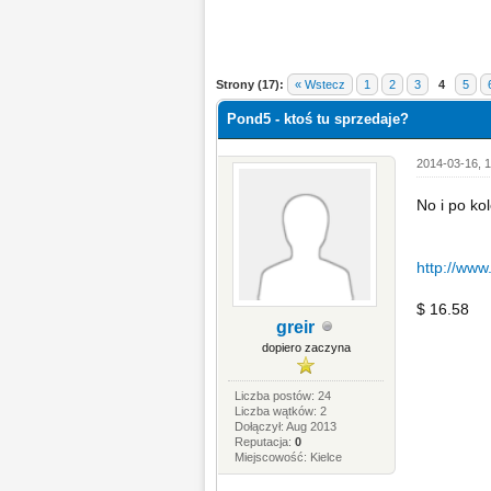
Strony (17):
« Wstecz
1
2
3
4
5
Pond5 - ktoś tu sprzedaje?
2014-03-16, 1
No i po ko
http://www
$ 16.58
greir
dopiero zaczyna
Liczba postów: 24
Liczba wątków: 2
Dołączył: Aug 2013
Reputacja:
0
Miejscowość: Kielce