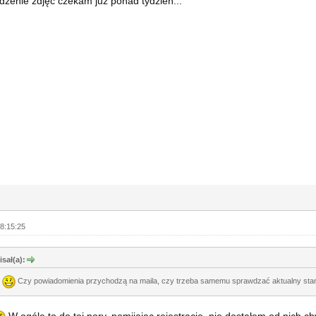
dzenie zdjęć czekam już ponad tydzień...
8:15:25
sał(a):
i
Czy powiadomienia przychodzą na maila, czy trzeba samemu sprawdzać aktualny sta
W ogóle to do tej pory, pomijając rejestrację, nie dostałem od nich 