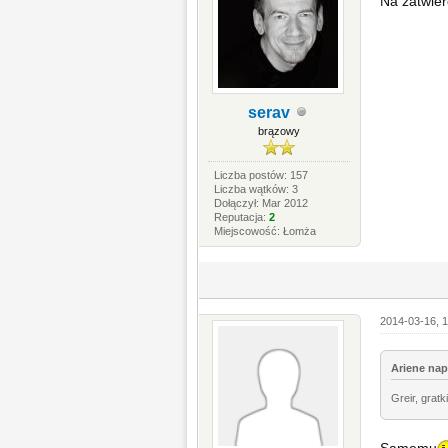
Na zatwier
serav
brązowy
Liczba postów: 157
Liczba wątków: 3
Dołączył: Mar 2012
Reputacja:
2
Miejscowość: Łomża
2014-03-16, 1
Ariene napi
Greir, gratk
Samemu