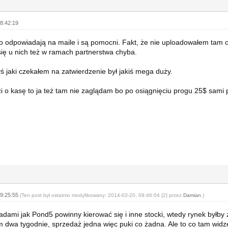
8:42:19
o odpowiadają na maile i są pomocni. Fakt, że nie uploadowałem tam 
się u nich też w ramach partnerstwa chyba.
ś jaki czekałem na zatwierdzenie był jakiś mega duży.
zi o kasę to ja też tam nie zaglądam bo po osiągnięciu progu 25$ sami 
09:25:55
(Ten post był ostatnio modyfikowany: 2014-03-20, 09:46:04 {2} przez
Damian
.)
adami jak Pond5 powinny kierować się i inne stocki, wtedy rynek byłby 
 dwa tygodnie, sprzedaż jedna więc puki co żadna. Ale to co tam widzę