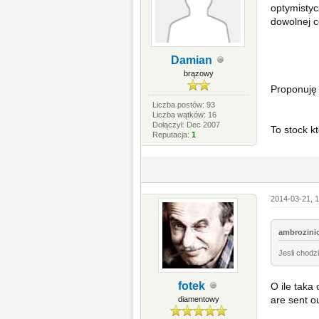
optymistyc
dowolnej c
Damian
brązowy
Proponuję
Liczba postów: 93
Liczba wątków: 16
Dołączył: Dec 2007
To stock 
Reputacja:
1
2014-03-21, 1
ambrozinio
Jesli chodz
fotek
O ile taka
are sent o
diamentowy