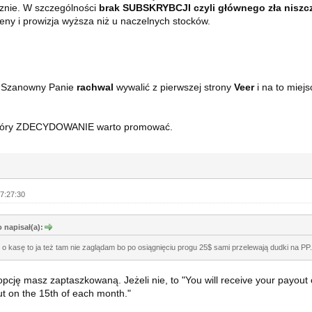
znie. W szczególności
brak SUBSKRYBCJI czyli głównego zła niszc
eny i prowizja wyższa niż u naczelnych stocków.
 Szanowny Panie
rachwal
wywalić z pierwszej strony
Veer
i na to miej
który ZDECYDOWANIE warto promować.
7:27:30
 napisał(a):
i o kasę to ja też tam nie zaglądam bo po osiągnięciu progu 25$ sami przelewają dudki na PP.
 opcję masz zaptaszkowaną. Jeżeli nie, to "You will receive your payout 
ut on the 15th of each month."