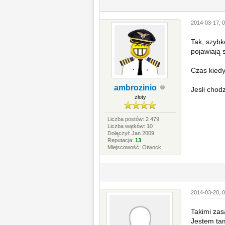
2014-03-17, 0
Tak, szybk
pojawiają 
Czas kiedy
ambrozinio
Jesli chod
złoty
Liczba postów: 2 479
Liczba wątków: 10
Dołączył: Jan 2009
Reputacja:
13
Miejscowość: Otwock
2014-03-20, 
Takimi zas
Jestem tam