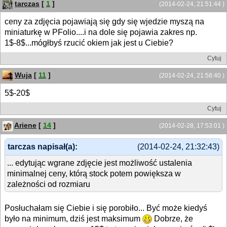
tarczas
[
1
]
(2014-02-24, 21:51:44 )
ceny za zdjęcia pojawiają się gdy się wjedzie myszą na
miniaturkę w PFolio....i na dole się pojawia zakres np.
1$-8$...mógłbyś rzucić okiem jak jest u Ciebie?
Cytuj
Wuja
[
11
]
(2014-02-24, 21:58:40 )
5$-20$
Cytuj
Ariene
[
14
]
(2014-02-28, 17:53:01 )
tarczas napisał(a):
(2014-02-24, 21:32:43)
... edytując wgrane zdjęcie jest możliwość ustalenia
minimalnej ceny, którą stock potem powiększa w
zależności od rozmiaru
Posłuchałam się Ciebie i się porobiło... Być może kiedyś
było na minimum, dziś jest maksimum
Dobrze, że