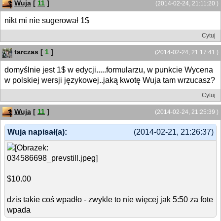
Wuja
[
11
]
(2014-02-24, 21:11:20 )
nikt mi nie sugerował 1$
Cytuj
tarczas
[
1
]
(2014-02-24, 21:17:41 )
domyślnie jest 1$ w edycji.....formularzu, w punkcie Wycena
w polskiej wersji językowej..jaką kwotę Wuja tam wrzucasz?
Cytuj
Wuja
[
11
]
(2014-02-24, 21:25:39 )
Wuja napisał(a):
(2014-02-21, 21:26:37)
$10.00
dzis takie coś wpadło - zwykle to nie więcej jak 5:50 za fote
wpada