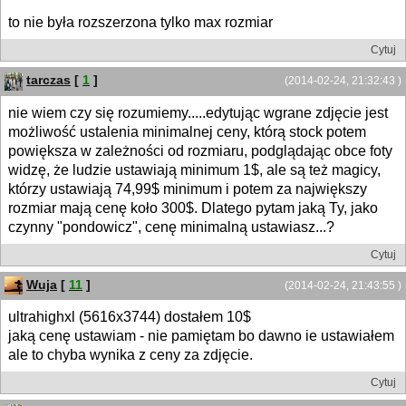
to nie była rozszerzona tylko max rozmiar
Cytuj
tarczas
[
1
]
(2014-02-24, 21:32:43 )
nie wiem czy się rozumiemy.....edytując wgrane zdjęcie jest
możliwość ustalenia minimalnej ceny, którą stock potem
powiększa w zależności od rozmiaru, podglądając obce foty
widzę, że ludzie ustawiają minimum 1$, ale są też magicy,
którzy ustawiają 74,99$ minimum i potem za największy
rozmiar mają cenę koło 300$. Dlatego pytam jaką Ty, jako
czynny "pondowicz", cenę minimalną ustawiasz...?
Cytuj
Wuja
[
11
]
(2014-02-24, 21:43:55 )
ultrahighxl (5616x3744) dostałem 10$
jaką cenę ustawiam - nie pamiętam bo dawno ie ustawiałem
ale to chyba wynika z ceny za zdjęcie.
Cytuj