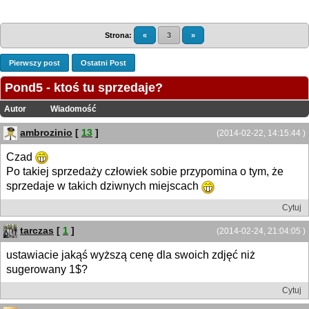
Strona:
«
3
»
Pierwszy post
Ostatni Post
Pond5 - ktoś tu sprzedaje?
Autor
Wiadomość
ambrozinio
[
13
]
(2014-02-22, 14:15:44 )
Czad
Po takiej sprzedaży człowiek sobie przypomina o tym, że
sprzedaje w takich dziwnych miejscach
Cytuj
tarczas
[
1
]
(2014-02-24, 21:04:05 )
ustawiacie jakąś wyższą cenę dla swoich zdjęć niż
sugerowany 1$?
Cytuj