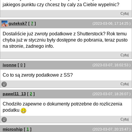
jakiegos punktu czy chcesz by caly za Ciebie wypelnic?
Cytuj
guteksk7
[
7
]
(2023-03-06, 17:14:25 )
Dostaliście już zwroty podatkowe z Shutterstock? Rok temu
chyba już w styczniu były dostępne do pobrania, teraz pusto
na stronie, żadnego info.
Cytuj
ivonne
[
0
]
(2023-03-07, 16:02:53 )
Co to są zwroty podatkowe z SS?
Cytuj
pawel11_13
[
2
]
(2023-03-07, 18:26:07 )
Chodziło zapewne o dokumenty potrzebne do rozliczenia
podatku
Cytuj
microship
[
1
]
(2023-03-07, 20:15:47 )