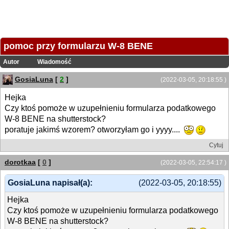
pomoc przy formularzu W-8 BENE
Autor
Wiadomość
GosiaLuna
[
2
]
(2022-03-05, 20:18:55 )
Hejka
Czy ktoś pomoże w uzupełnieniu formularza podatkowego
W-8 BENE na shutterstock?
poratuje jakimś wzorem? otworzyłam go i yyyy....
Cytuj
dorotkaa
[
0
]
(2022-03-05, 22:54:17 )
GosiaLuna napisał(a):
(2022-03-05, 20:18:55)
Hejka
Czy ktoś pomoże w uzupełnieniu formularza podatkowego
W-8 BENE na shutterstock?