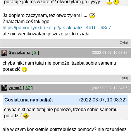
poratuje jakimś wzorem? otworzyłam go i yyyy....
Ja dopiero zaczynam, też otworzyłam i....
Znalazłam coś takiego
https://pomoc.lynxbroker.pl/jak-aktualiz...4b1b1-68e7
ale nie werfikowałam jeszcze jak to działa.
Cytuj
GosiaLuna
[
2
]
(2022-03-07, 10:08:32 )
chyba nikt nam tutaj nie pomoże, trzeba sobie samemu
poradzić
Cytuj
yuma2
[
87
]
(2022-03-07, 12:34:05 )
GosiaLuna napisał(a):
(2022-03-07, 10:08:32)
chyba nikt nam tutaj nie pomoże, trzeba sobie samemu
poradzić
ale w czym konkretnie potrzebujesz pomocy? nie rozumiesz