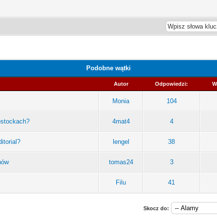
Podobne wątki
Autor
Odpowiedzi:
W
Monia
104
ostockach?
4mat4
4
itorial?
lengel
38
nów
tomas24
3
Filu
41
Skocz do: