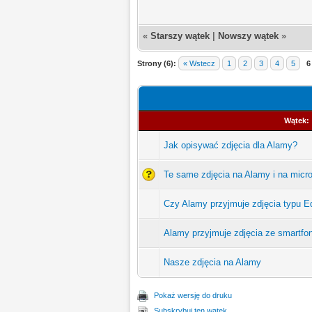
«
Starszy wątek
|
Nowszy wątek
»
Strony (6):
« Wstecz
1
2
3
4
5
6
Wątek:
Jak opisywać zdjęcia dla Alamy?
Te same zdjęcia na Alamy i na micr
Czy Alamy przyjmuje zdjęcia typu Ed
Alamy przyjmuje zdjęcia ze smartfo
Nasze zdjęcia na Alamy
Pokaż wersję do druku
Subskrybuj ten wątek