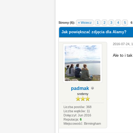
Strony (6):
« Wstecz
1
2
3
4
5
6
Jak powiększać zdjęcia dla Alamy?
2016-07-24, 1
Ale to i t
padmak
srebrny
Liczba postów: 368
Liczba wątków: 11
Dołączył: Jun 2016
Reputacja:
6
Miejscowość: Birmingham