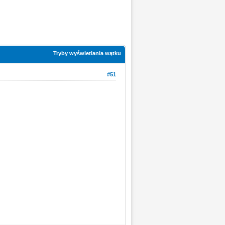
Tryby wyświetlania wątku
#51