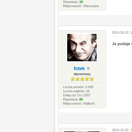
Reputacja:
19
Miejscowość: Warszawa
2013-10-22, 1
Ja podaje 
fotek
diamentowy
Liczba postów: 6 005
Liczba wątków: 26
Dołączył: Oct 2007
Reputacja:
65
Miejscowość: Malbork
2013-10-22, 1