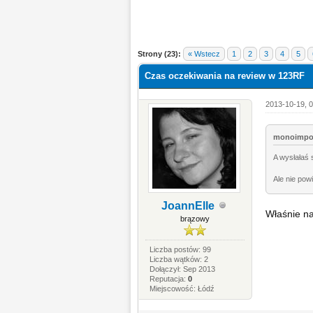
Strony (23):
« Wstecz
1
2
3
4
5
Czas oczekiwania na review w 123RF
2013-10-19, 0
monoimpos
A wysłałaś 
Ale nie pow
JoannElle
Właśnie na
brązowy
Liczba postów: 99
Liczba wątków: 2
Dołączył: Sep 2013
Reputacja:
0
Miejscowość: Łódź