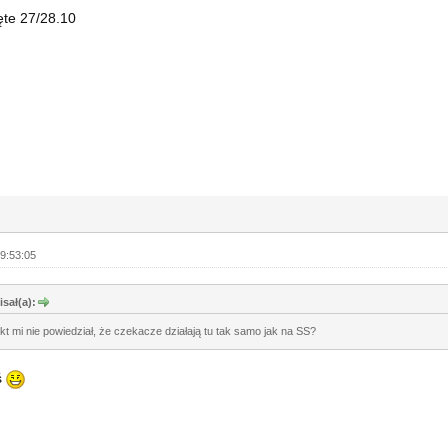
ęte 27/28.10
9:53:05
sał(a):
kt mi nie powiedział, że czekacze działają tu tak samo jak na SS?
ś