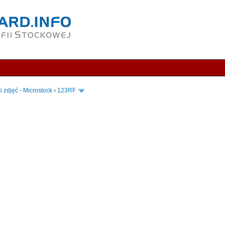
i zdjęć - Microstock
›
123RF