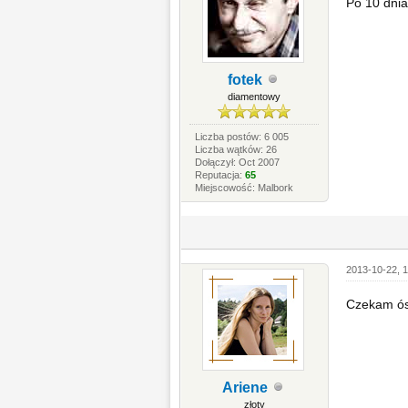
Po 10 dnia
fotek
diamentowy
Liczba postów: 6 005
Liczba wątków: 26
Dołączył: Oct 2007
Reputacja:
65
Miejscowość: Malbork
2013-10-22, 1
Czekam ós
Ariene
złoty