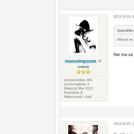
2013-10-19, 0
JoannElle 
Właśnie na 
Nie ma za 
monoimposm
srebrny
Liczba postów: 364
Liczba wątków: 4
Dołączył: May 2013
Reputacja:
1
Miejscowość: Łódź
2013-10-22, 1