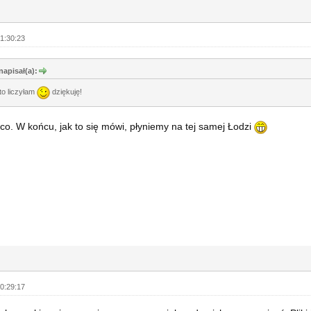
1:30:23
napisał(a):
to liczyłam
dziękuję!
co. W końcu, jak to się mówi, płyniemy na tej samej Łodzi
0:29:17