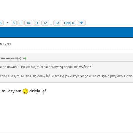
6
7
8
9
10
11
12
...
23
Dalej »
0:42:33
m napisał(a):
skan dowodu? Bo jak nie, to ci nie sprawdzą dopóki nie wyślesz.
iedzą ci o tym. Musisz się domyślić. Z resztą jak wszystkiego w 123rf. Tylko przyjaźni ludz
 to liczyłam
dziękuję!