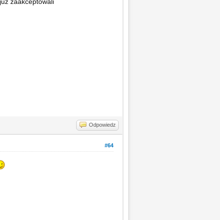
juz zaakceptowali
Odpowiedz
#64