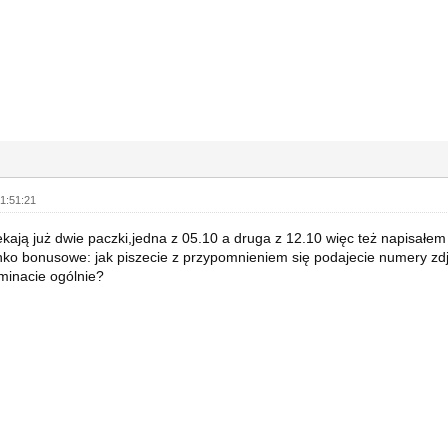
1:51:21
kają już dwie paczki,jedna z 05.10 a druga z 12.10 więc też napisałem
o bonusowe: jak piszecie z przypomnieniem się podajecie numery zdję
minacie ogólnie?