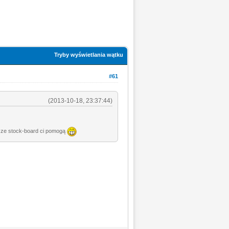
Tryby wyświetlania wątku
#61
(2013-10-18, 23:37:44)
ie ze stock-board ci pomogą