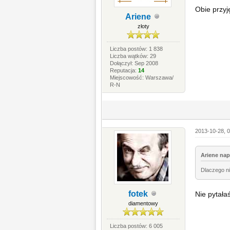
Obie przyj
Ariene
złoty
Liczba postów: 1 838
Liczba wątków: 29
Dołączył: Sep 2008
Reputacja:
14
Miejscowość: Warszawa/
R-N
2013-10-28, 0
Ariene napi
Dlaczego ni
fotek
Nie pytała
diamentowy
Liczba postów: 6 005