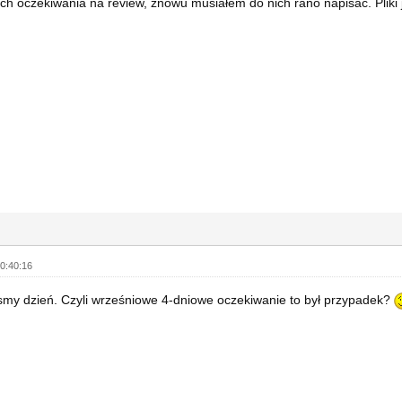
ch oczekiwania na review, znowu musiałem do nich rano napisać. Pliki 
0:40:16
my dzień. Czyli wrześniowe 4-dniowe oczekiwanie to był przypadek?