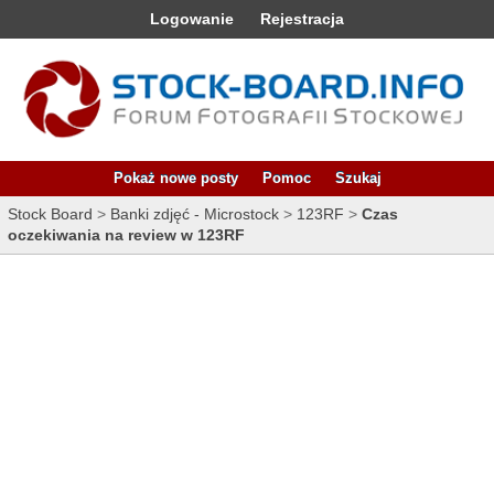
Logowanie
Rejestracja
Pokaż nowe posty
Pomoc
Szukaj
Stock Board
>
Banki zdjęć - Microstock
>
123RF
>
Czas
oczekiwania na review w 123RF