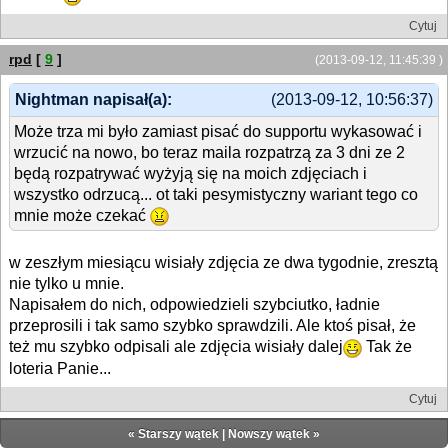
Cytuj
rpd
[
9
]
(2013-09-12, 11:45:39 )
Nightman napisał(a):
(2013-09-12, 10:56:37)
Może trza mi było zamiast pisać do supportu wykasować i
wrzucić na nowo, bo teraz maila rozpatrzą za 3 dni ze 2
będą rozpatrywać wyżyją się na moich zdjęciach i
wszystko odrzucą... ot taki pesymistyczny wariant tego co
mnie może czekać
w zeszłym miesiącu wisiały zdjęcia ze dwa tygodnie, zresztą
nie tylko u mnie.
Napisałem do nich, odpowiedzieli szybciutko, ładnie
przeprosili i tak samo szybko sprawdzili. Ale ktoś pisał, że
też mu szybko odpisali ale zdjęcia wisiały dalej
Tak że
loteria Panie...
Cytuj
«
Starszy wątek
|
Nowszy wątek
»