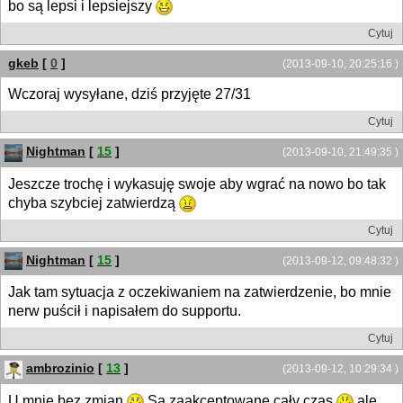
bo są lepsi i lepsiejszy
Cytuj
gkeb
[
0
]
(2013-09-10, 20:25:16 )
Wczoraj wysyłane, dziś przyjęte 27/31
Cytuj
Nightman
[
15
]
(2013-09-10, 21:49:35 )
Jeszcze trochę i wykasuję swoje aby wgrać na nowo bo tak
chyba szybciej zatwierdzą
Cytuj
Nightman
[
15
]
(2013-09-12, 09:48:32 )
Jak tam sytuacja z oczekiwaniem na zatwierdzenie, bo mnie
nerw puścił i napisałem do supportu.
Cytuj
ambrozinio
[
13
]
(2013-09-12, 10:29:34 )
U mnie bez zmian
Są zaakceptowane cały czas
ale