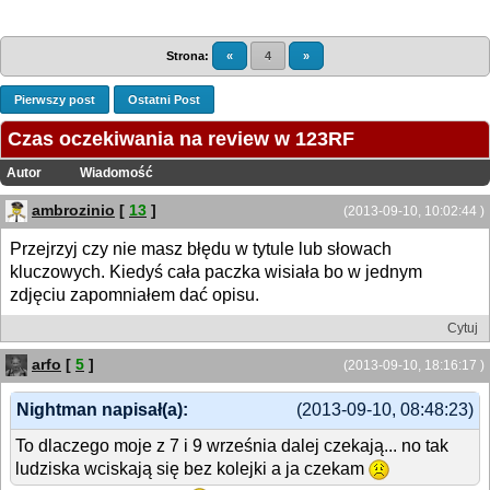
Strona:
«
4
»
Pierwszy post
Ostatni Post
Czas oczekiwania na review w 123RF
Autor
Wiadomość
ambrozinio
[
13
]
(2013-09-10, 10:02:44 )
Przejrzyj czy nie masz błędu w tytule lub słowach
kluczowych. Kiedyś cała paczka wisiała bo w jednym
zdjęciu zapomniałem dać opisu.
Cytuj
arfo
[
5
]
(2013-09-10, 18:16:17 )
Nightman napisał(a):
(2013-09-10, 08:48:23)
To dlaczego moje z 7 i 9 września dalej czekają... no tak
ludziska wciskają się bez kolejki a ja czekam