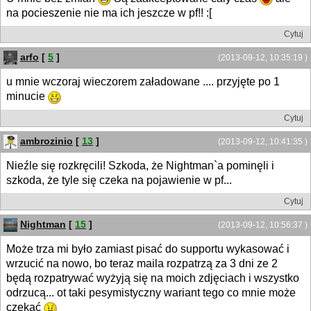
na pocieszenie nie ma ich jeszcze w pf!! :[
Cytuj
arfo
[
5
]
(2013-09-12, 10:35:19 )
u mnie wczoraj wieczorem załadowane .... przyjęte po 1
minucie
Cytuj
ambrozinio
[
13
]
(2013-09-12, 10:41:35 )
Nieźle się rozkręcili! Szkoda, że Nightman`a pominęli i
szkoda, że tyle się czeka na pojawienie w pf...
Cytuj
Nightman
[
15
]
(2013-09-12, 10:56:37 )
Może trza mi było zamiast pisać do supportu wykasować i
wrzucić na nowo, bo teraz maila rozpatrzą za 3 dni ze 2
będą rozpatrywać wyżyją się na moich zdjęciach i wszystko
odrzucą... ot taki pesymistyczny wariant tego co mnie może
czekać