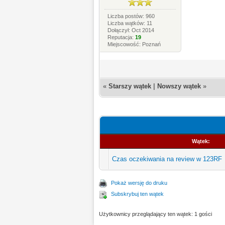
Liczba postów: 960
Liczba wątków: 11
Dołączył: Oct 2014
Reputacja:
19
Miejscowość: Poznań
«
Starszy wątek
|
Nowszy wątek
»
Wątek:
Czas oczekiwania na review w 123RF
Pokaż wersję do druku
Subskrybuj ten wątek
Użytkownicy przeglądający ten wątek: 1 gości