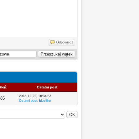
Odpowiedz
tleń:
Ostatni post
2018-12-22, 18:34:53
385
Ostatni post
:
bluefilter