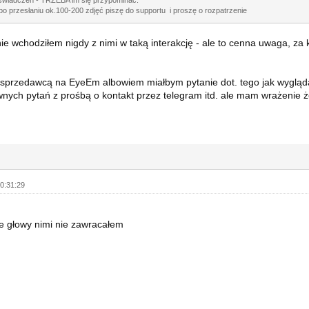
po przesłaniu ok.100-200 zdjęć piszę do supportu i proszę o rozpatrzenie
nie wchodziłem nigdy z nimi w taką interakcję - ale to cenna uwaga, za k
 sprzedawcą na EyeEm albowiem miałbym pytanie dot. tego jak wygląda
wnych pytań z prośbą o kontakt przez telegram itd. ale mam wrażenie 
0:31:29
e głowy nimi nie zawracałem