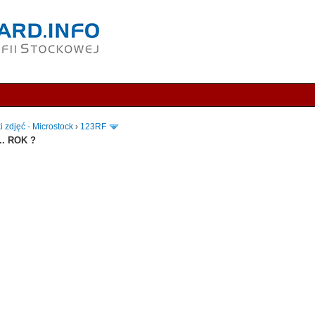
i zdjęć - Microstock
›
123RF
.. ROK ?