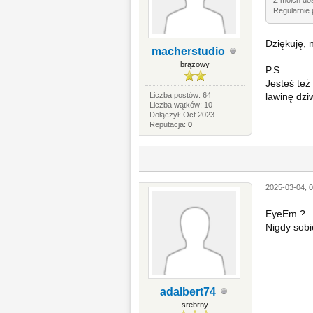
Regularnie 
Dziękuję, 
macherstudio
brązowy
P.S.
Jesteś też
Liczba postów: 64
lawinę dzi
Liczba wątków: 10
Dołączył: Oct 2023
Reputacja:
0
2025-03-04, 0
EyeEm ?
Nigdy sobi
adalbert74
srebrny