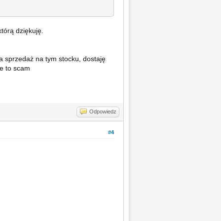
tórą dziękuję.
 sprzedaż na tym stocku, dostaję
że to scam
Odpowiedz
#4