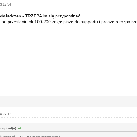
3:17:34
oświadczeń - TRZEBA im się przypominać.
 po przesłaniu ok.100-200 zdjęć piszę do supportu i proszę o rozpatrz
0:27:17
napisał(a):
świadczeń - TRZEBA im się przypominać.