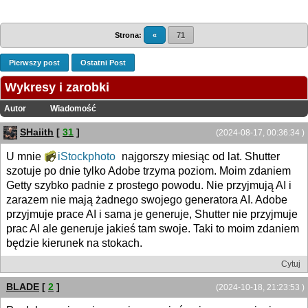
Strona:
«
71
Pierwszy post
Ostatni Post
Wykresy i zarobki
Autor
Wiadomość
SHaiith
[
31
]
(2024-08-17, 00:36:34 )
U mnie
iStockphoto
najgorszy miesiąc od lat. Shutter
szotuje po dnie tylko Adobe trzyma poziom. Moim zdaniem
Getty szybko padnie z prostego powodu. Nie przyjmują AI i
zarazem nie mają żadnego swojego generatora AI. Adobe
przyjmuje prace AI i sama je generuje, Shutter nie przyjmuje
prac AI ale generuje jakieś tam swoje. Taki to moim zdaniem
będzie kierunek na stokach.
Cytuj
BLADE
[
2
]
(2024-10-18, 21:23:53 )