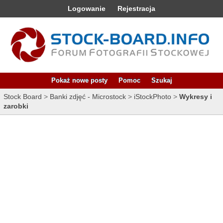
Logowanie
Rejestracja
Pokaż nowe posty
Pomoc
Szukaj
Stock Board
>
Banki zdjęć - Microstock
>
iStockPhoto
>
Wykresy i
zarobki