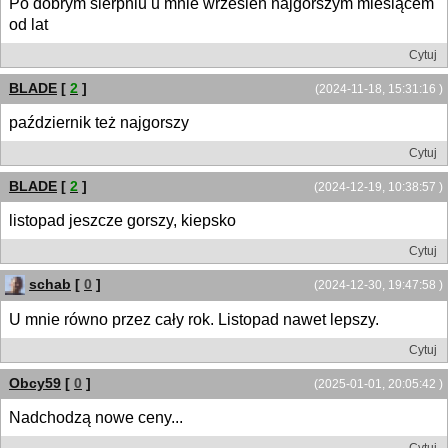
Po dobrym sierpniu u mnie wrzesień najgorszym miesiącem
od lat
Cytuj
BLADE
[
2
]
(2024-11-18, 15:31:16 )
październik też najgorszy
Cytuj
BLADE
[
2
]
(2024-12-19, 10:38:57 )
listopad jeszcze gorszy, kiepsko
Cytuj
schab
[
0
]
(2024-12-30, 19:47:58 )
U mnie równo przez cały rok. Listopad nawet lepszy.
Cytuj
Obcy59
[
0
]
(2025-01-01, 20:05:42 )
Nadchodzą nowe ceny...