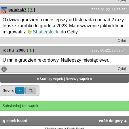
Cytuj
guteksk7
[
7
]
(2025-01-22, 16:53:03 )
O dziwo grudzień u mnie lepszy od listopada i ponad 2 razy
lepsze zarobki do grudnia 2023. Mam wrażenie jakby klienci
migrowali z
Shutterstock
do Getty
Cytuj
rochu_2008
[
1
]
(2025-01-22, 18:32:34 )
U mnie grudzień rekordowy. Najlepszy miesiąc ever.
Cytuj
«
Starszy wątek
|
Nowszy wątek
»
Strona:
«
71
Subskrybuj ten wątek
stock board
wróć do góry
Mobilna wersja Stock Board