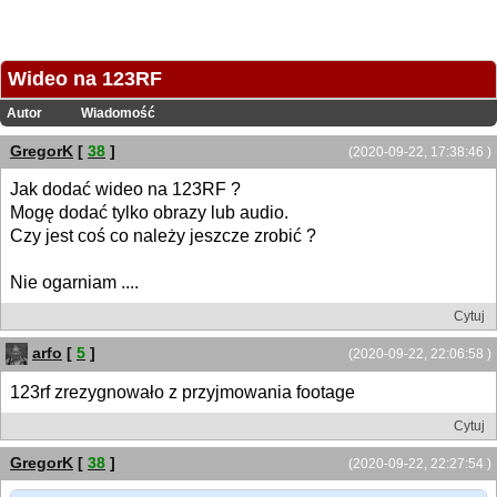
Wideo na 123RF
Autor
Wiadomość
GregorK
[
38
]
(2020-09-22, 17:38:46 )
Jak dodać wideo na 123RF ?
Mogę dodać tylko obrazy lub audio.
Czy jest coś co należy jeszcze zrobić ?
Nie ogarniam ....
Cytuj
arfo
[
5
]
(2020-09-22, 22:06:58 )
123rf zrezygnowało z przyjmowania footage
Cytuj
GregorK
[
38
]
(2020-09-22, 22:27:54 )