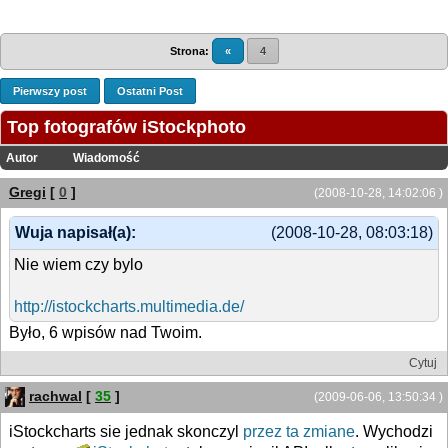
Strona:
«
4
Pierwszy post
Ostatni Post
Top fotografów iStockphoto
Autor
Wiadomość
Gregi
[
0
]
(2008-10-28, 14:02:06 )
Wuja napisał(a):
(2008-10-28, 08:03:18)
Nie wiem czy bylo
http://istockcharts.multimedia.de/
Było, 6 wpisów nad Twoim.
Cytuj
rachwal
[
35
]
(2009-06-06, 13:50:34 )
iStockcharts sie jednak skonczyl
przez ta zmiane
. Wychodzi