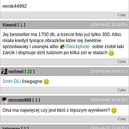
remik44992
Cytuj
klawod
[
1
]
(2010-04-01, 23:19:55 )
Jej bestseller ma 1700 dli, a trzecie foto już tylko 300. Albo
miała kiedyś tysiące obrazków które się świetnie
sprzedawały i usunęła albo
iStockphoto
sobie zrobił taki
żarcik i dopisuje dziś ludziom po kilka zer w statach
Cytuj
rachwal
[
35
]
(2010-05-06, 09:37:51 )
1mln DLi
lisegagne
Cytuj
monster666
[
4
]
(2010-05-06, 20:32:33 )
Ona ma najwięcej czy jest ktoś z lepszym wynikiem?
Cytuj
tatroman
[
0
]
(2010-05-21, 12:33:22 )