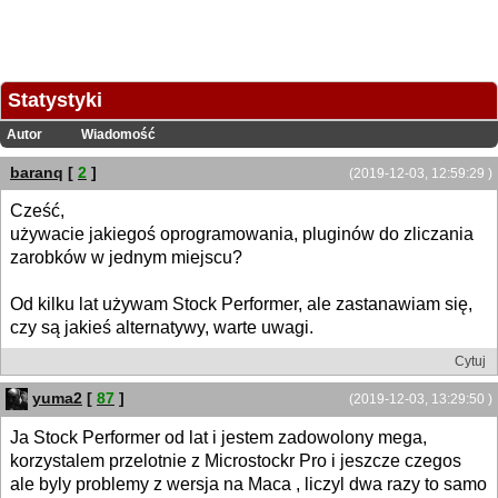
Statystyki
Autor
Wiadomość
baranq
[
2
]
(2019-12-03, 12:59:29 )
Cześć,
używacie jakiegoś oprogramowania, pluginów do zliczania
zarobków w jednym miejscu?
Od kilku lat używam Stock Performer, ale zastanawiam się,
czy są jakieś alternatywy, warte uwagi.
Cytuj
yuma2
[
87
]
(2019-12-03, 13:29:50 )
Ja Stock Performer od lat i jestem zadowolony mega,
korzystalem przelotnie z Microstockr Pro i jeszcze czegos
ale byly problemy z wersja na Maca , liczyl dwa razy to samo