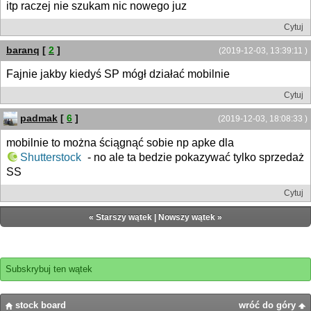
itp raczej nie szukam nic nowego juz
Cytuj
baranq
[
2
]
(2019-12-03, 13:39:11 )
Fajnie jakby kiedyś SP mógł działać mobilnie
Cytuj
padmak
[
6
]
(2019-12-03, 18:08:33 )
mobilnie to można ściągnąć sobie np apke dla
Shutterstock
- no ale ta bedzie pokazywać tylko sprzedaż
SS
Cytuj
«
Starszy wątek
|
Nowszy wątek
»
Subskrybuj ten wątek
stock board
wróć do góry