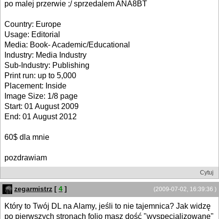
po malej przerwie ;/ sprzedalem ANA8BT
Country: Europe
Usage: Editorial
Media: Book- Academic/Educational
Industry: Media Industry
Sub-Industry: Publishing
Print run: up to 5,000
Placement: Inside
Image Size: 1/8 page
Start: 01 August 2009
End: 01 August 2012
60$ dla mnie
pozdrawiam
Cytuj
zegarmistrz
[
4
]
(2009-07-02, 16:39:36 )
Który to Twój DL na Alamy, jeśli to nie tajemnica? Jak widzę
po pierwszych stronach folio masz dość "wyspecjalizowane"