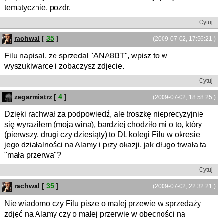
tematycznie, pozdr.
Cytuj
rachwal
[
35
]
(2009-07-02, 17:56:21 )
Filu napisal, ze sprzedal "ANA8BT", wpisz to w
wyszukiwarce i zobaczysz zdjecie.
Cytuj
zegarmistrz
[
4
]
(2009-07-02, 18:58:25 )
Dzięki rachwał za podpowiedź, ale troszkę nieprecyzyjnie
się wyraziłem (moja wina), bardziej chodziło mi o to, który
(pierwszy, drugi czy dziesiąty) to DL kolegi Filu w okresie
jego działalności na Alamy i przy okazji, jak długo trwała ta
"mała przerwa"?
Cytuj
rachwal
[
35
]
(2009-07-02, 22:32:21 )
Nie wiadomo czy Filu pisze o malej przewie w sprzedaży
zdjęć na Alamy czy o małej przerwie w obecności na