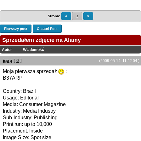
Strona:
«
3
»
Pierwszy post
Ostatni Post
Sprzedałem zdjęcie na Alamy
Autor
Wiadomość
jgxp
[
0
]
(2009-05-14, 11:42:04 )
Moja pierwsza sprzedaż
:
B37ARP
Country: Brazil
Usage: Editorial
Media: Consumer Magazine
Industry: Media Industry
Sub-Industry: Publishing
Print run: up to 10,000
Placement: Inside
Image Size: Spot size