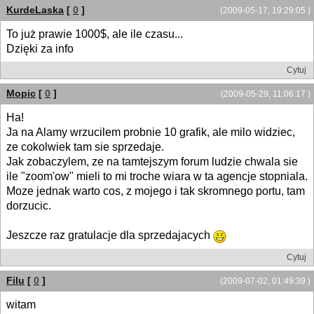
KurdeLaska
[
0
]
(2009-05-17, 19:29:05 )
To już prawie 1000$, ale ile czasu...
Dzięki za info
Cytuj
Mopic
[
0
]
(2009-05-29, 11:06:17 )
Ha!
Ja na Alamy wrzucilem probnie 10 grafik, ale milo widziec,
ze cokolwiek tam sie sprzedaje.
Jak zobaczylem, ze na tamtejszym forum ludzie chwala sie
ile "zoom'ow" mieli to mi troche wiara w ta agencje stopniala.
Moze jednak warto cos, z mojego i tak skromnego portu, tam
dorzucic.
Jeszcze raz gratulacje dla sprzedajacych
Cytuj
Filu
[
0
]
(2009-07-02, 01:49:39 )
witam