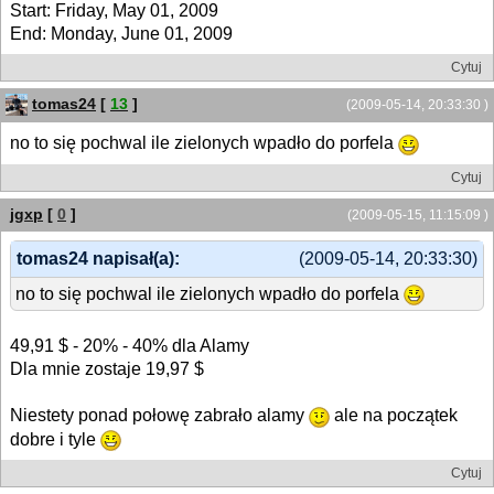
Start: Friday, May 01, 2009
End: Monday, June 01, 2009
Cytuj
tomas24
[
13
]
(2009-05-14, 20:33:30 )
no to się pochwal ile zielonych wpadło do porfela
Cytuj
jgxp
[
0
]
(2009-05-15, 11:15:09 )
tomas24 napisał(a):
(2009-05-14, 20:33:30)
no to się pochwal ile zielonych wpadło do porfela
49,91 $ - 20% - 40% dla Alamy
Dla mnie zostaje 19,97 $
Niestety ponad połowę zabrało alamy
ale na początek
dobre i tyle
Cytuj