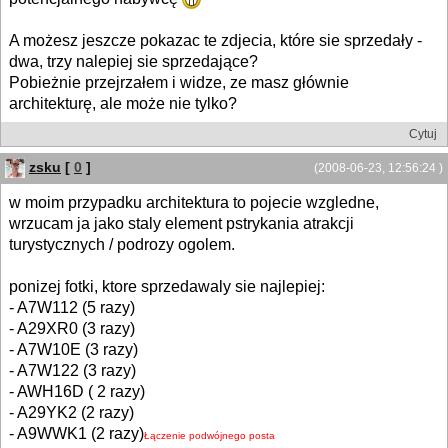
A możesz jeszcze pokazac te zdjecia, które sie sprzedały -
dwa, trzy nalepiej sie sprzedające?
Pobieżnie przejrzałem i widze, ze masz głównie
architekturę, ale może nie tylko?
Cytuj
zsku
[
0
]
(2008-06-23, 12:56:24 )
w moim przypadku architektura to pojecie wzgledne,
wrzucam ja jako staly element pstrykania atrakcji
turystycznych / podrozy ogolem.
ponizej fotki, ktore sprzedawaly sie najlepiej:
- A7W112 (5 razy)
- A29XR0 (3 razy)
- A7W10E (3 razy)
- A7W122 (3 razy)
- AWH16D ( 2 razy)
- A29YK2 (2 razy)
- A9WWK1 (2 razy)
Łączenie podwójnego posta