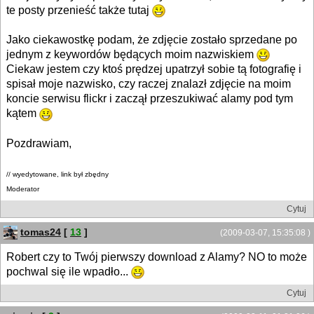
te posty przenieść także tutaj
Jako ciekawostkę podam, że zdjęcie zostało sprzedane po
jednym z keywordów będących moim nazwiskiem
Ciekaw jestem czy ktoś prędzej upatrzył sobie tą fotografię i
spisał moje nazwisko, czy raczej znalazł zdjęcie na moim
koncie serwisu flickr i zaczął przeszukiwać alamy pod tym
kątem
Pozdrawiam,
// wyedytowane, link był zbędny
Moderator
Cytuj
tomas24
[
13
]
(2009-03-07, 15:35:08 )
Robert czy to Twój pierwszy download z Alamy? NO to może
pochwal się ile wpadło...
Cytuj