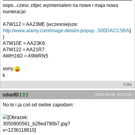
oops...czesc zdjec wymienialem na nowe i maja nowa
numeracje:
A7W112 = AA23ME (wczesniejsze:
http://www.alamy.com/image-details-popup...500DACC5BA
}
)
A7W10E = AA23K6
A7W122 = AA21R7
AWH16D = A9WRN5
sorry
k
Cytuj
robgr85
[
9
]
(2009-03-06, 10:15:08 )
No to i ja coś od siebie zapodam: