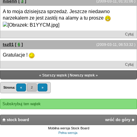
niserin
[
3
]
(2009-03-11, 01:31:06 )
A to moja dzisiejsza sprzedaż. Jeszcze niedawno
narzekalem ze jest zastój na alamy a tu prosze
Cytuj
tsz01
[
6
]
(2009-03-11, 06:53:32 )
Gratulacje !
Cytuj
«
Starszy wątek
|
Nowszy wątek
»
Strona:
«
2
»
Subskrybuj ten wątek
stock board
wróć do góry
Mobilna wersja Stock Board
Pełna wersja