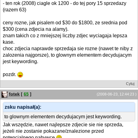
- ten rok (2008) ciagle ok 1200 - do tej pory 15 sprzedazy
(razem 63)
ceny rozne, jak pisalem od $30 do $1800, ze srednia pod
$300 (cena zdjecia na alamy).
znam takich co z mniejszej liczby zdjec wyciagaja lepsza
kase.
choc zdjecia naprawde sprzedaja sie rozne (nawet te niby z
zalozenia najgorsze), to glownym elementem decydujacym
jest keywording.
pozdr.
Cytuj
fotek
[
65
]
(2008-06-23, 12:44:23 )
zsku napisał(a):
to glownym elementem decydujacym jest keywording.
Jak wszędzie, nawet najlepsze zdjecie sie nie sprzeda,
jeżeli nie zostanie pokazane/znalezione przed
potencjalnego nabywcę