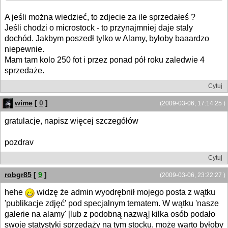
A jeśli można wiedzieć, to zdjecie za ile sprzedałeś ?
Jeśli chodzi o microstock - to przynajmniej daje staly
dochód. Jakbym poszedł tylko w Alamy, byłoby baaardzo
niepewnie.
Mam tam kolo 250 fot i przez ponad pół roku zaledwie 4
sprzedaże.
Cytuj
wime
[
0
]
(2009-03-06, 17:14:25 )
gratulacje, napisz więcej szczegółów
pozdrav
Cytuj
robgr85
[
9
]
(2009-03-06, 23:22:27 )
hehe
widzę że admin wyodrębnił mojego posta z wątku
'publikacje zdjęć' pod specjalnym tematem. W wątku 'nasze
galerie na alamy' [lub z podobną nazwą] kilka osób podało
swoje statystyki sprzedaży na tym stocku, może warto byłoby