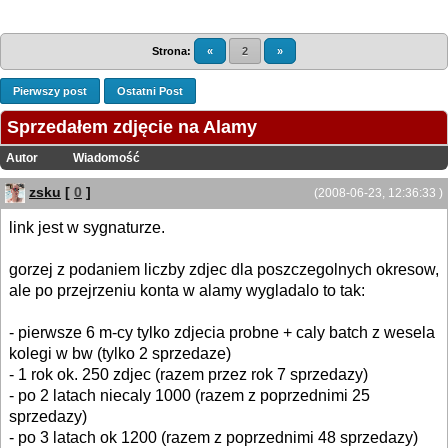
Strona:
«
2
»
Pierwszy post
Ostatni Post
Sprzedałem zdjęcie na Alamy
Autor
Wiadomość
zsku
[
0
]
(2008-06-23, 12:36:33 )
link jest w sygnaturze.
gorzej z podaniem liczby zdjec dla poszczegolnych okresow,
ale po przejrzeniu konta w alamy wygladalo to tak:
- pierwsze 6 m-cy tylko zdjecia probne + caly batch z wesela
kolegi w bw (tylko 2 sprzedaze)
- 1 rok ok. 250 zdjec (razem przez rok 7 sprzedazy)
- po 2 latach niecaly 1000 (razem z poprzednimi 25
sprzedazy)
- po 3 latach ok 1200 (razem z poprzednimi 48 sprzedazy)