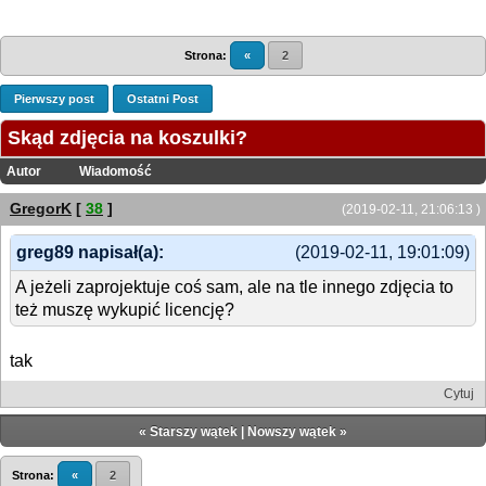
Strona:
«
2
Pierwszy post
Ostatni Post
Skąd zdjęcia na koszulki?
Autor
Wiadomość
GregorK
[
38
]
(2019-02-11, 21:06:13 )
greg89 napisał(a):
(2019-02-11, 19:01:09)
A jeżeli zaprojektuje coś sam, ale na tle innego zdjęcia to
też muszę wykupić licencję?
tak
Cytuj
«
Starszy wątek
|
Nowszy wątek
»
Strona:
«
2