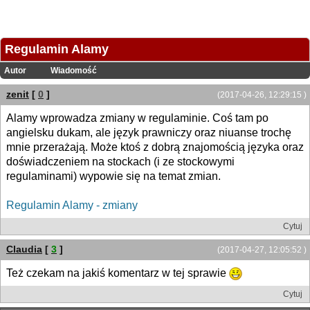
Regulamin Alamy
Autor
Wiadomość
zenit
[
0
]
(2017-04-26, 12:29:15 )
Alamy wprowadza zmiany w regulaminie. Coś tam po
angielsku dukam, ale język prawniczy oraz niuanse trochę
mnie przerażają. Może ktoś z dobrą znajomością języka oraz
doświadczeniem na stockach (i ze stockowymi
regulaminami) wypowie się na temat zmian.
Regulamin Alamy - zmiany
Cytuj
Claudia
[
3
]
(2017-04-27, 12:05:52 )
Też czekam na jakiś komentarz w tej sprawie
Cytuj